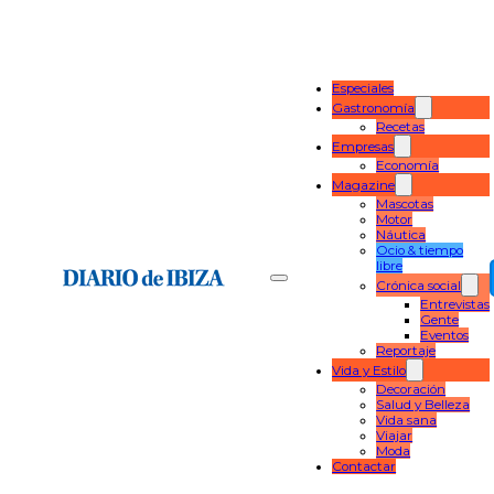
Especiales
Gastronomía
Recetas
Empresas
Economía
Magazine
Mascotas
Motor
Náutica
Ocio & tiempo
libre
Crónica social
Entrevistas
Gente
Eventos
Reportaje
Vida y Estilo
Decoración
Salud y Belleza
Vida sana
Viajar
Moda
Contactar