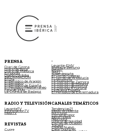
.
PRENSA
Levante-EMV
Diari de Girona
Mallorca Zeitung
Diario de Ibiza
Regio7
Diario de Mallorca
Sport
Empordà
Superdeporte
Diario Córdoba
El Correo Gallego
INFORMACIÓN
El Correo de Andalucía
El Día
La Provincia
El Periódico de Aragón
La Opinión de Zamora
El Periódico
La Opinión de Málaga
El Periódico de España
La Opinión de Murcia
El Periódico Mediterráneo
La Opinión A Coruña
Faro de Vigo
La Nueva España
La Crónica de Badajoz
El Periódico de Extremadura
RADIO Y TELEVISIÓN
CANALES TEMÁTICOS
LevanteTV
Tendencias21
InformacionTV
Medio Ambiente
MediTV
Fórmula1
Compramejor
Iberempleos
Neomotor
Lotería de Navidad
Coches de Ocasión
REVISTAS
Tucasa
Código Nuevo
Casa Gourmet
Cuore