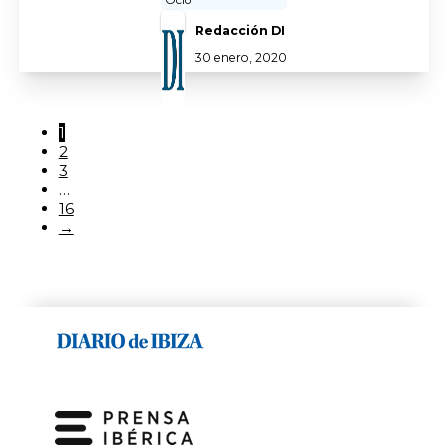
Ocio
Redacción DI
30 enero, 2020
1
2
3
…
16
→