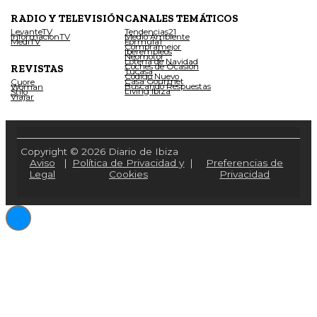
RADIO Y TELEVISIÓN
CANALES TEMÁTICOS
LevanteTV
Tendencias21
InformacionTV
Medio Ambiente
MediTV
Fórmula1
Compramejor
Iberempleos
Neomotor
Lotería de Navidad
Coches de Ocasión
REVISTAS
Tucasa
Código Nuevo
Casa Gourmet
Cuore
Buscando Respuestas
Woman
Living Ibiza
Stilo
Viajar
Copyright © 2026 Diario de Ibiza
Aviso
|
Política de Privacidad y
|
Preferencias de
Legal
Cookies
Privacidad