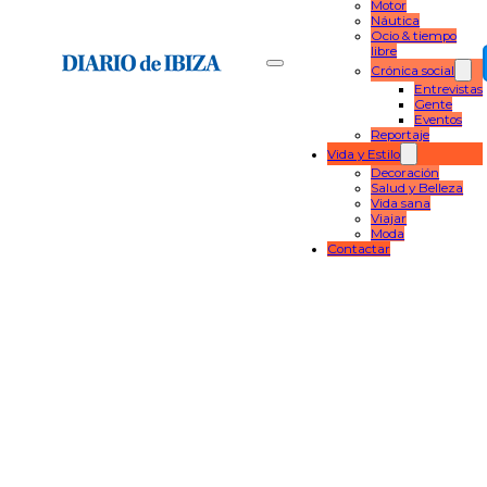
Motor
Náutica
Ocio & tiempo
libre
Crónica social
Entrevistas
Gente
Eventos
Reportaje
Vida y Estilo
Decoración
Salud y Belleza
Vida sana
Viajar
Moda
Contactar