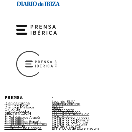
.
PRENSA
Levante-EMV
Diari de Girona
Mallorca Zeitung
Diario de Ibiza
Regio7
Diario de Mallorca
Sport
Empordà
Superdeporte
Diario Córdoba
El Correo Gallego
INFORMACIÓN
El Correo de Andalucía
El Día
La Provincia
El Periódico de Aragón
La Opinión de Zamora
El Periódico
La Opinión de Málaga
El Periódico de España
La Opinión de Murcia
El Periódico Mediterráneo
La Opinión A Coruña
Faro de Vigo
La Nueva España
La Crónica de Badajoz
El Periódico de Extremadura