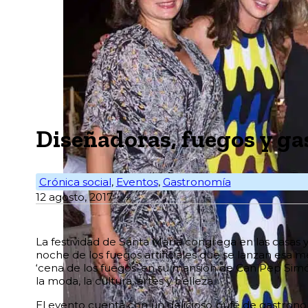
Diseñadoras, fuegos y g
Crónica social
,
Eventos
,
Gastronomía
12 agosto, 2017
L
a festividad de Santa María congrega en las casas 
noche de los fuegos artificiales que se lanzan esa
‘cena de los fuegos’ en su mansión de Can Pep Sim
la moda, la cultura, artes y belleza.
El evento cuenta con un delicioso bufé de gastrono