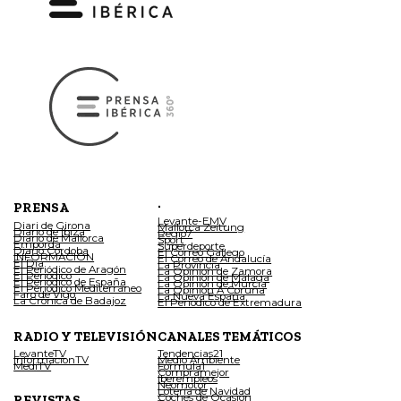
.
PRENSA
Levante-EMV
Diari de Girona
Mallorca Zeitung
Diario de Ibiza
Regio7
Diario de Mallorca
Sport
Empordà
Superdeporte
Diario Córdoba
El Correo Gallego
INFORMACIÓN
El Correo de Andalucía
El Día
La Provincia
El Periódico de Aragón
La Opinión de Zamora
El Periódico
La Opinión de Málaga
El Periódico de España
La Opinión de Murcia
El Periódico Mediterráneo
La Opinión A Coruña
Faro de Vigo
La Nueva España
La Crónica de Badajoz
El Periódico de Extremadura
RADIO Y TELEVISIÓN
CANALES TEMÁTICOS
LevanteTV
Tendencias21
InformacionTV
Medio Ambiente
MediTV
Fórmula1
Compramejor
Iberempleos
Neomotor
Lotería de Navidad
Coches de Ocasión
REVISTAS