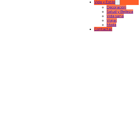
Vida y Estilo
Decoración
Salud y Belleza
Vida sana
Viajar
Moda
Contactar