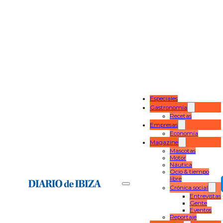
Especiales
Gastronomía
Recetas
Empresas
Economía
Magazine
Mascotas
Motor
Náutica
Ocio & tiempo
libre
Crónica social
Entrevistas
Gente
Eventos
Reportaje