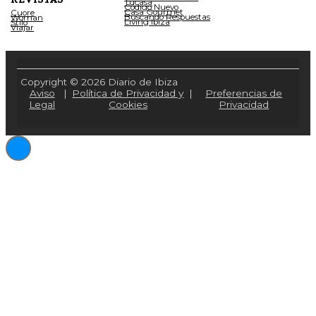
Tucasa
Código Nuevo
Casa Gourmet
Cuore
Buscando Respuestas
Woman
Living Ibiza
Stilo
Viajar
Copyright © 2026 Diario de Ibiza
Aviso
|
Política de Privacidad y
|
Preferencias de
Legal
Cookies
Privacidad