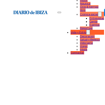
Motor
Náutica
Ocio & tiempo
libre
Crónica social
Entrevistas
Gente
Eventos
Reportaje
Vida y Estilo
Decoración
Salud y Belleza
Vida sana
Viajar
Moda
Contactar