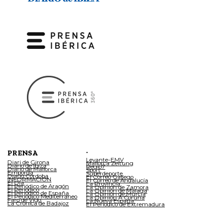
.
PRENSA
Levante-EMV
Diari de Girona
Mallorca Zeitung
Diario de Ibiza
Regio7
Diario de Mallorca
Sport
Empordà
Superdeporte
Diario Córdoba
El Correo Gallego
INFORMACIÓN
El Correo de Andalucía
El Día
La Provincia
El Periódico de Aragón
La Opinión de Zamora
El Periódico
La Opinión de Málaga
El Periódico de España
La Opinión de Murcia
El Periódico Mediterráneo
La Opinión A Coruña
Faro de Vigo
La Nueva España
La Crónica de Badajoz
El Periódico de Extremadura