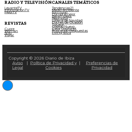
RADIO Y TELEVISIÓN
CANALES TEMÁTICOS
LevanteTV
Tendencias21
InformacionTV
Medio Ambiente
MediTV
Fórmula1
Compramejor
Iberempleos
Neomotor
Lotería de Navidad
Coches de Ocasión
REVISTAS
Tucasa
Código Nuevo
Casa Gourmet
Cuore
Buscando Respuestas
Woman
Living Ibiza
Stilo
Viajar
Copyright © 2026 Diario de Ibiza
Aviso
|
Política de Privacidad y
|
Preferencias de
Legal
Cookies
Privacidad