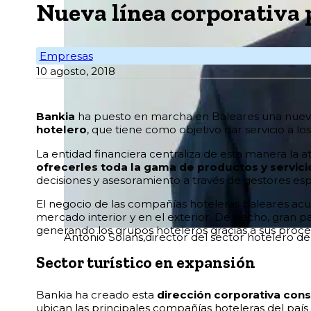
Nueva línea corporativa p
Empresas
10 agosto, 2018
B
ankia
ha puesto en marcha en Baleares una nuev
hotelero
, que tiene como objetivo dar servicio a 
La entidad financiera centraliza de esta manera la a
ofrecerles toda la gama de productos y servici
decisiones y asesoramiento a través de gestores esp
El negocio de las compañías hoteleras baleares acumu
mercado interior y en el exterior. De hecho, gran p
generando los grupos hoteleros gracias a sus proces
Antonio Solans,director del sector hotelero d
Sector turístico en expansión
Bankia ha creado esta
dirección corporativa consc
ubican las principales compañías hoteleras del país