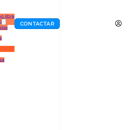
o libre
l
CONTACTAR
stas
s
eza