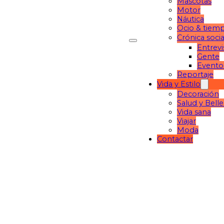
Mascotas
Motor
Náutica
Ocio & tiemp
Crónica socia
Entrevi
Gente
Evento
Reportaje
Vida y Estilo
Decoración
Salud y Bell
Vida sana
Viajar
Moda
Contactar