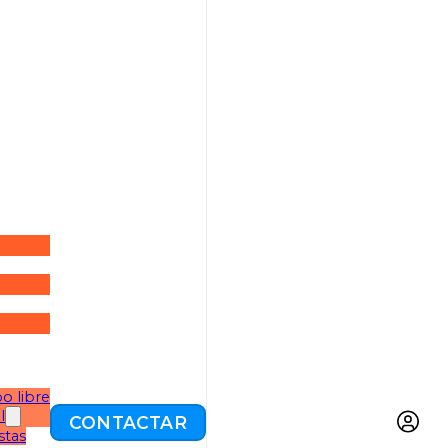
o libre
l
CONTACTAR
stas