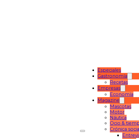
Especiales
Gastronomía
Recetas
Empresas
Economía
Magazine
Mascotas
Motor
Náutica
Ocio & tiemp
Crónica socia
Entrevi