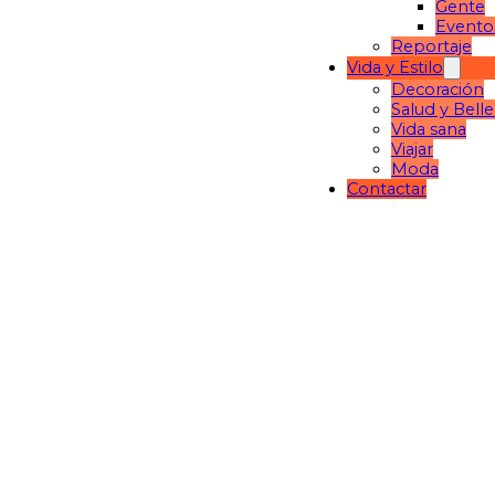
Gente
Evento
Reportaje
Vida y Estilo
Decoración
Salud y Bell
Vida sana
Viajar
Moda
Contactar