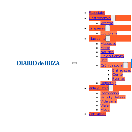
Especiales
Gastronomía
Recetas
Empresas
Economía
Magazine
Mascotas
Motor
Náutica
Ocio & tiempo
libre
Crónica social
Entrevistas
Gente
Eventos
Reportaje
Vida y Estilo
Decoración
Salud y Belleza
Vida sana
Viajar
Moda
Contactar