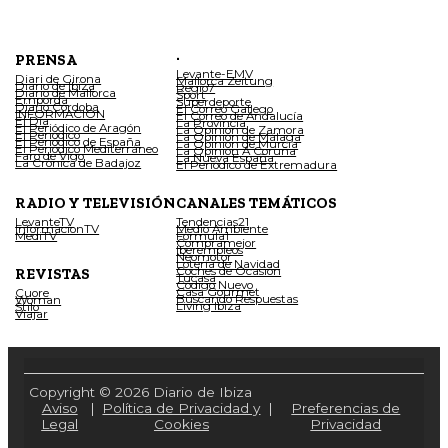
.
PRENSA
Levante-EMV
Diari de Girona
Mallorca Zeitung
Diario de Ibiza
Regio7
Diario de Mallorca
Sport
Empordà
Superdeporte
Diario Córdoba
El Correo Gallego
INFORMACIÓN
El Correo de Andalucía
El Día
La Provincia
El Periódico de Aragón
La Opinión de Zamora
El Periódico
La Opinión de Málaga
El Periódico de España
La Opinión de Murcia
El Periódico Mediterráneo
La Opinión A Coruña
Faro de Vigo
La Nueva España
La Crónica de Badajoz
El Periódico de Extremadura
RADIO Y TELEVISIÓN
CANALES TEMÁTICOS
LevanteTV
Tendencias21
InformacionTV
Medio Ambiente
MediTV
Fórmula1
Compramejor
Iberempleos
Neomotor
Lotería de Navidad
Coches de Ocasión
REVISTAS
Tucasa
Código Nuevo
Casa Gourmet
Cuore
Buscando Respuestas
Woman
Living Ibiza
Stilo
Viajar
Copyright © 2026 Diario de Ibiza
Aviso
|
Política de Privacidad y
|
Preferencias de
Legal
Cookies
Privacidad