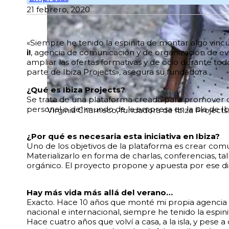
21 febrero, 2020
«Siempre he tenido la espinita de montar algo vincul
i!
, agencia de comunicación y de organización de e
ampliar las ofertas formativas y de ocio durante tod
parte de Ibiza Projects», asegura su fundadora.
¿Qué es Ibiza Projects?
Se trata de una plataforma creada para promover c
personal o del mundo de la empresa en la isla de Ib
Virginia Charneco, fundadora de Ibiza Projects.
¿Por qué es necesaria esta iniciativa en Ibiza?
Uno de los objetivos de la plataforma es crear comun
Materializarlo en forma de charlas, conferencias, t
orgánico. El proyecto propone y apuesta por ese diál
Hay más vida más allá del verano…
Exacto. Hace 10 años que monté mi propia agencia
nacional e internacional, siempre he tenido la espin
Hace cuatro años que volví a casa, a la isla, y pese