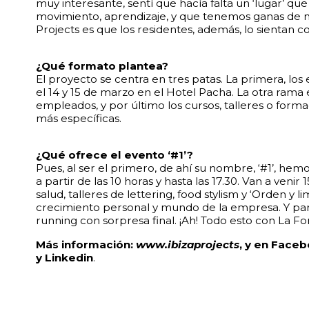
muy interesante, sentí que hacía falta un ‘lugar’ q
movimiento, aprendizaje, y que tenemos ganas de mej
Projects es que los residentes, además, lo sientan 
¿Qué formato plantea?
El proyecto se centra en tres patas. La primera, los
el 14 y 15 de marzo en el Hotel Pacha. La otra rama
empleados, y por último los cursos, talleres o forma
más específicas.
¿Qué ofrece el evento ‘#1’?
Pues, al ser el primero, de ahí su nombre, ‘#1’, he
a partir de las 10 horas y hasta las 17.30. Van a ven
salud, talleres de lettering, food stylism y ‘Orden 
crecimiento personal y mundo de la empresa. Y para
running con sorpresa final. ¡Ah! Todo esto con La 
Más información:
www.ibizaprojects
, y en Face
y Linkedin
.