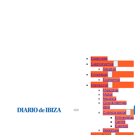
Especiales
Gastronomía
Recetas
Empresas
Economía
Magazine
Mascotas
Motor
Náutica
Ocio & tiempo
libre
Crónica social
Entrevistas
Gente
Eventos
Reportaje