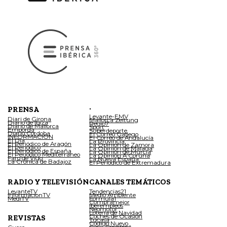
.
PRENSA
Levante-EMV
Diari de Girona
Mallorca Zeitung
Diario de Ibiza
Regio7
Diario de Mallorca
Sport
Empordà
Superdeporte
Diario Córdoba
El Correo Gallego
INFORMACIÓN
El Correo de Andalucía
El Día
La Provincia
El Periódico de Aragón
La Opinión de Zamora
El Periódico
La Opinión de Málaga
El Periódico de España
La Opinión de Murcia
El Periódico Mediterráneo
La Opinión A Coruña
Faro de Vigo
La Nueva España
La Crónica de Badajoz
El Periódico de Extremadura
RADIO Y TELEVISIÓN
CANALES TEMÁTICOS
LevanteTV
Tendencias21
InformacionTV
Medio Ambiente
MediTV
Fórmula1
Compramejor
Iberempleos
Neomotor
Lotería de Navidad
Coches de Ocasión
REVISTAS
Tucasa
Código Nuevo