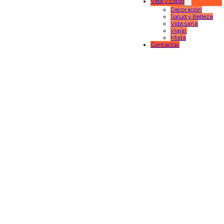
Vida y Estilo
Decoración
Salud y Belleza
Vida sana
Viajar
Moda
Contactar