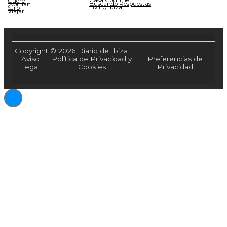
Casa Gourmet
Cuore
Buscando Respuestas
Woman
Living Ibiza
Stilo
Viajar
Copyright © 2026 Diario de Ibiza
Aviso
|
Política de Privacidad y
|
Preferencias de
Legal
Cookies
Privacidad