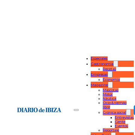
Especiales
Gastronomía
Recetas
Empresas
Economía
Magazine
Mascotas
Motor
Náutica
Ocio & tiempo
libre
Crónica social
Entrevistas
Gente
Eventos
Reportaje