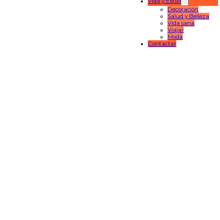
Vida y Estilo
Decoración
Salud y Belleza
Vida sana
Viajar
Moda
Contactar