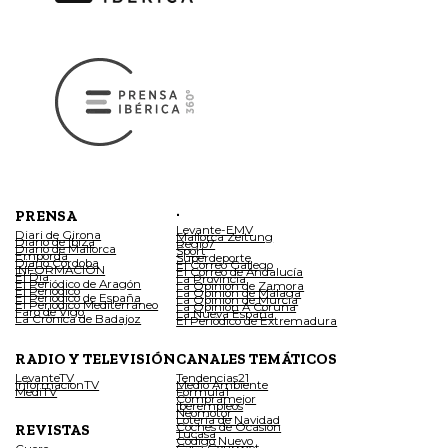
.
PRENSA
Levante-EMV
Diari de Girona
Mallorca Zeitung
Diario de Ibiza
Regio7
Diario de Mallorca
Sport
Empordà
Superdeporte
Diario Córdoba
El Correo Gallego
INFORMACIÓN
El Correo de Andalucía
El Día
La Provincia
El Periódico de Aragón
La Opinión de Zamora
El Periódico
La Opinión de Málaga
El Periódico de España
La Opinión de Murcia
El Periódico Mediterráneo
La Opinión A Coruña
Faro de Vigo
La Nueva España
La Crónica de Badajoz
El Periódico de Extremadura
RADIO Y TELEVISIÓN
CANALES TEMÁTICOS
LevanteTV
Tendencias21
InformacionTV
Medio Ambiente
MediTV
Fórmula1
Compramejor
Iberempleos
Neomotor
Lotería de Navidad
Coches de Ocasión
REVISTAS
Tucasa
Código Nuevo