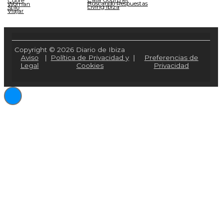
Casa Gourmet
Cuore
Buscando Respuestas
Woman
Living Ibiza
Stilo
Viajar
Copyright © 2026 Diario de Ibiza
Aviso
|
Política de Privacidad y
|
Preferencias de
Legal
Cookies
Privacidad