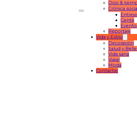
Ocio & tiemp
Crónica socia
Entrevi
Gente
Evento
Reportaje
Vida y Estilo
Decoración
Salud y Bell
Vida sana
Viajar
Moda
Contactar