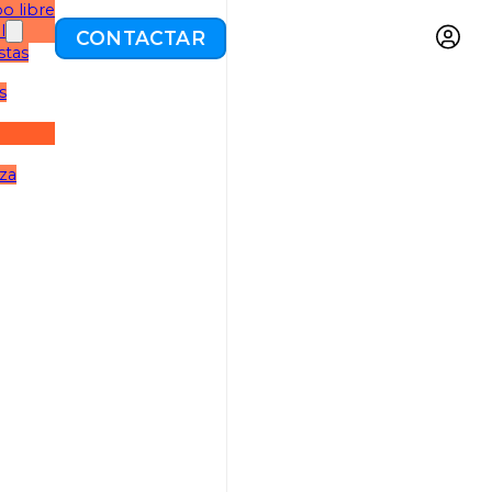
o libre
l
CONTACTAR
stas
s
eza