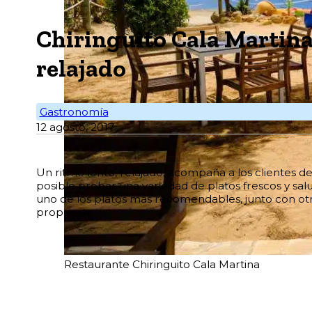
Chiringuito Cala Martin
relajado
Gastronomía
12 agosto, 2017
U
n ritmo lento, relajado, acompaña a los clientes d
posible probar una variedad de platos frescos y s
uno de los platos más recomendables, junto con ot
propuesta.
Restaurante Chiringuito Cala Martina