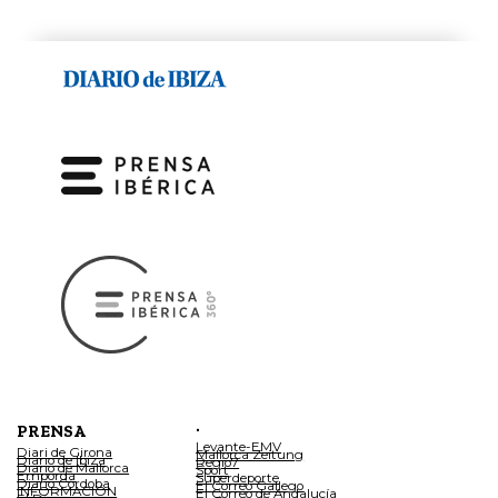
.
PRENSA
Levante-EMV
Diari de Girona
Mallorca Zeitung
Diario de Ibiza
Regio7
Diario de Mallorca
Sport
Empordà
Superdeporte
Diario Córdoba
El Correo Gallego
INFORMACIÓN
El Correo de Andalucía