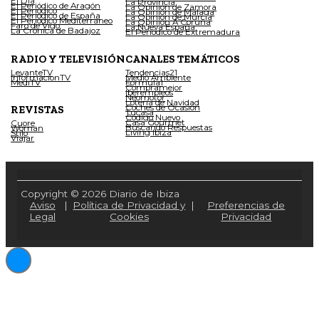
El Día
La Provincia
El Periódico de Aragón
La Opinión de Zamora
El Periódico
La Opinión de Málaga
El Periódico de España
La Opinión de Murcia
El Periódico Mediterráneo
La Opinión A Coruña
Faro de Vigo
La Nueva España
La Crónica de Badajoz
El Periódico de Extremadura
RADIO Y TELEVISIÓN
CANALES TEMÁTICOS
LevanteTV
Tendencias21
InformacionTV
Medio Ambiente
MediTV
Fórmula1
Compramejor
Iberempleos
Neomotor
Lotería de Navidad
Coches de Ocasión
REVISTAS
Tucasa
Código Nuevo
Casa Gourmet
Cuore
Buscando Respuestas
Woman
Living Ibiza
Stilo
Viajar
Copyright © 2026 Diario de Ibiza
Aviso
|
Política de Privacidad y
|
Preferencias de
Legal
Cookies
Privacidad