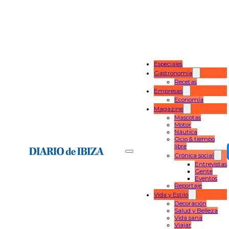
Especiales
Gastronomía
Recetas
Empresas
Economía
Magazine
Mascotas
Motor
Náutica
Ocio & tiempo
libre
Crónica social
Entrevistas
Gente
Eventos
Reportaje
Vida y Estilo
Decoración
Salud y Belleza
Vida sana
Viajar