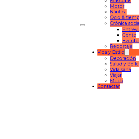
Mascotas
Motor
Náutica
Ocio & tiemp
Crónica socia
Entrevi
Gente
Evento
Reportaje
Vida y Estilo
Decoración
Salud y Bell
Vida sana
Viajar
Moda
Contactar