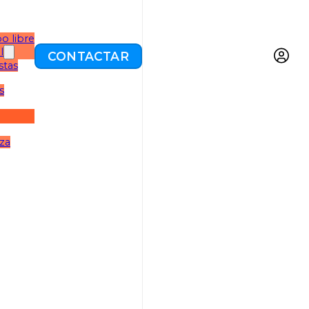
o libre
l
CONTACTAR
stas
s
eza