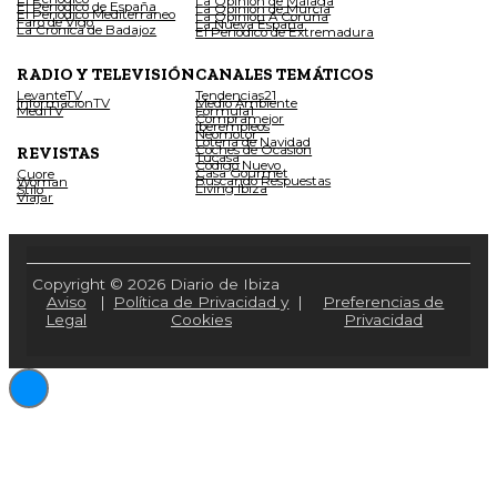
La Opinión de Málaga
El Periódico de España
La Opinión de Murcia
El Periódico Mediterráneo
La Opinión A Coruña
Faro de Vigo
La Nueva España
La Crónica de Badajoz
El Periódico de Extremadura
RADIO Y TELEVISIÓN
CANALES TEMÁTICOS
LevanteTV
Tendencias21
InformacionTV
Medio Ambiente
MediTV
Fórmula1
Compramejor
Iberempleos
Neomotor
Lotería de Navidad
Coches de Ocasión
REVISTAS
Tucasa
Código Nuevo
Casa Gourmet
Cuore
Buscando Respuestas
Woman
Living Ibiza
Stilo
Viajar
Copyright © 2026 Diario de Ibiza
Aviso
|
Política de Privacidad y
|
Preferencias de
Legal
Cookies
Privacidad