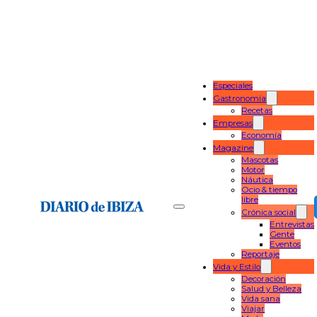
Especiales
Gastronomía
Recetas
Empresas
Economía
Magazine
Mascotas
Motor
Náutica
Ocio & tiempo
libre
Crónica social
Entrevistas
Gente
Eventos
Reportaje
Vida y Estilo
Decoración
Salud y Belleza
Vida sana
Viajar