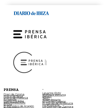
.
PRENSA
Levante-EMV
Diari de Girona
Mallorca Zeitung
Diario de Ibiza
Regio7
Diario de Mallorca
Sport
Empordà
Superdeporte
Diario Córdoba
El Correo Gallego
INFORMACIÓN
El Correo de Andalucía
El Día
La Provincia
El Periódico de Aragón
La Opinión de Zamora
El Periódico