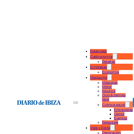
Especiales
Gastronomía
Recetas
Empresas
Economía
Magazine
Mascotas
Motor
Náutica
Ocio & tiempo
libre
Crónica social
Entrevistas
Gente
Eventos
Reportaje
Vida y Estilo
Decoración