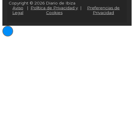
Copyright © 2026 Diario de Ibiza
Aviso
|
Política de Privacidad y
|
Preferencias de
Legal
Cookies
Privacidad