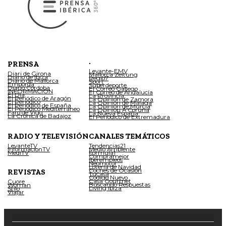
.
PRENSA
Levante-EMV
Diari de Girona
Mallorca Zeitung
Diario de Ibiza
Regio7
Diario de Mallorca
Sport
Empordà
Superdeporte
Diario Córdoba
El Correo Gallego
INFORMACIÓN
El Correo de Andalucía
El Día
La Provincia
El Periódico de Aragón
La Opinión de Zamora
El Periódico
La Opinión de Málaga
El Periódico de España
La Opinión de Murcia
El Periódico Mediterráneo
La Opinión A Coruña
Faro de Vigo
La Nueva España
La Crónica de Badajoz
El Periódico de Extremadura
RADIO Y TELEVISIÓN
CANALES TEMÁTICOS
LevanteTV
Tendencias21
InformacionTV
Medio Ambiente
MediTV
Fórmula1
Compramejor
Iberempleos
Neomotor
Lotería de Navidad
Coches de Ocasión
REVISTAS
Tucasa
Código Nuevo
Casa Gourmet
Cuore
Buscando Respuestas
Woman
Living Ibiza
Stilo
Viajar