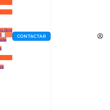
o libre
l
CONTACTAR
stas
s
eza