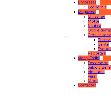
Empresas
Economía
Magazine
Mascotas
Motor
Náutica
Ocio & tiemp
Crónica socia
Entrevi
Gente
Evento
Reportaje
Vida y Estilo
Decoración
Salud y Bell
Vida sana
Viajar
Moda
Contactar