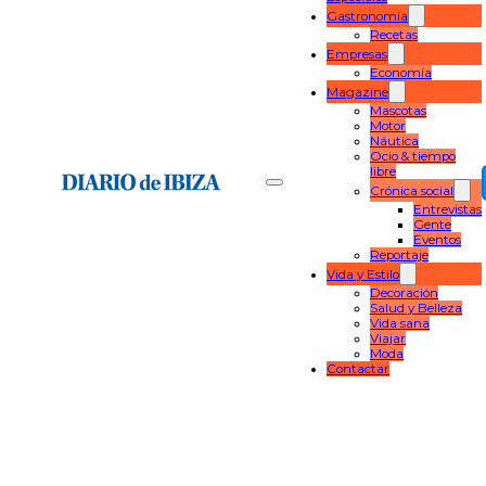
Gastronomía
Recetas
Empresas
Economía
Magazine
Mascotas
Motor
Náutica
Ocio & tiempo
libre
Crónica social
Entrevistas
Gente
Eventos
Reportaje
Vida y Estilo
Decoración
Salud y Belleza
Vida sana
Viajar
Moda
Contactar