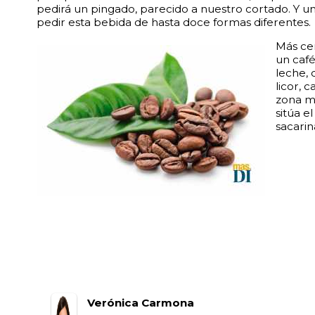
pedirá un pingado, parecido a nuestro cortado. Y un i
pedir esta bebida de hasta doce formas diferentes.
Más cer
un café
leche, 
licor, 
zona me
sitúa e
sacarin
Verónica Carmona