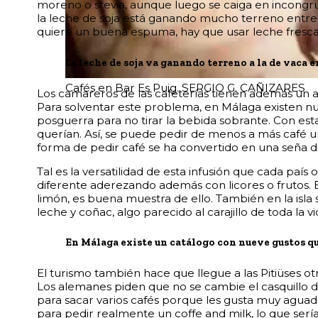
moreno o stevia, aunque luego se caiga en incongr
la leche de soja está ganando mucho terreno entre lo
quiere un buena espuma, hay que usar leche fresca,
La leche de soja va ganando terreno a la de vaca e
Cafés en Bar Es Puig. SERGIO G. CAÑIZARES
Los camareros de las cafeterías tienen además un a
Para solventar este problema, en Málaga existen nu
posguerra para no tirar la bebida sobrante. Con est
querían. Así, se puede pedir de menos a más café un
forma de pedir café se ha convertido en una seña d
Tal es la versatilidad de esta infusión que cada paí
diferente aderezando además con licores o frutos. E
limón, es buena muestra de ello. También en la isla s
leche y coñac, algo parecido al carajillo de toda la vi
En Málaga existe un catálogo con nueve gustos qu
El turismo también hace que llegue a las Pitiüses o
Los alemanes piden que no se cambie el casquillo 
para sacar varios cafés porque les gusta muy aguado
para pedir realmente un coffe and milk, lo que serí