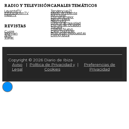
RADIO Y TELEVISIÓN
CANALES TEMÁTICOS
LevanteTV
Tendencias21
InformacionTV
Medio Ambiente
MediTV
Fórmula1
Compramejor
Iberempleos
Neomotor
Lotería de Navidad
Coches de Ocasión
REVISTAS
Tucasa
Código Nuevo
Casa Gourmet
Cuore
Buscando Respuestas
Woman
Living Ibiza
Stilo
Viajar
Copyright © 2026 Diario de Ibiza
Aviso
|
Política de Privacidad y
|
Preferencias de
Legal
Cookies
Privacidad