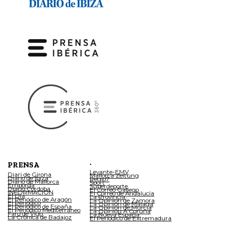
.
PRENSA
Levante-EMV
Diari de Girona
Mallorca Zeitung
Diario de Ibiza
Regio7
Diario de Mallorca
Sport
Empordà
Superdeporte
Diario Córdoba
El Correo Gallego
INFORMACIÓN
El Correo de Andalucía
El Día
La Provincia
El Periódico de Aragón
La Opinión de Zamora
El Periódico
La Opinión de Málaga
El Periódico de España
La Opinión de Murcia
El Periódico Mediterráneo
La Opinión A Coruña
Faro de Vigo
La Nueva España
La Crónica de Badajoz
El Periódico de Extremadura