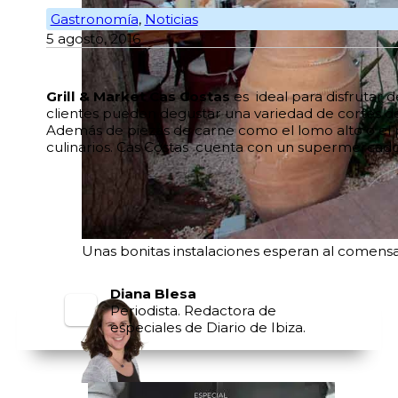
Gastronomía
,
Noticias
5 agosto, 2016
Grill & Market Cas Costas
es ideal para disfrutar 
clientes pueden degustar una variedad de cortes de
Además de piezas de carne como el lomo alto o el poll
culinarios. Cas Costas cuenta con un supermercado 
Unas bonitas instalaciones esperan al comensal.
Diana Blesa
Periodista. Redactora de
especiales de Diario de Ibiza.