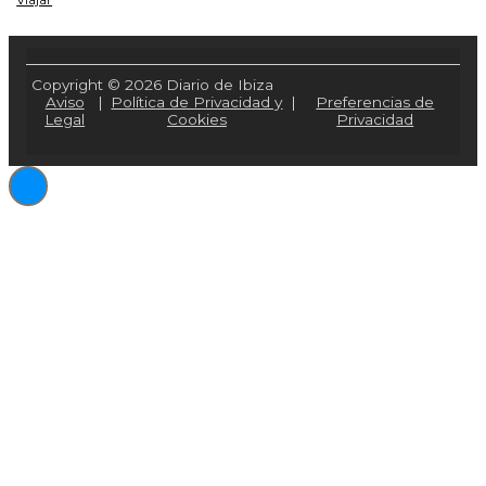
Viajar
Copyright © 2026 Diario de Ibiza
Aviso
|
Política de Privacidad y
|
Preferencias de
Legal
Cookies
Privacidad