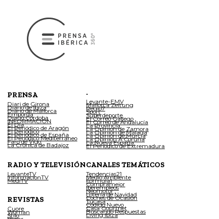
.
PRENSA
Levante-EMV
Diari de Girona
Mallorca Zeitung
Diario de Ibiza
Regio7
Diario de Mallorca
Sport
Empordà
Superdeporte
Diario Córdoba
El Correo Gallego
INFORMACIÓN
El Correo de Andalucía
El Día
La Provincia
El Periódico de Aragón
La Opinión de Zamora
El Periódico
La Opinión de Málaga
El Periódico de España
La Opinión de Murcia
El Periódico Mediterráneo
La Opinión A Coruña
Faro de Vigo
La Nueva España
La Crónica de Badajoz
El Periódico de Extremadura
RADIO Y TELEVISIÓN
CANALES TEMÁTICOS
LevanteTV
Tendencias21
InformacionTV
Medio Ambiente
MediTV
Fórmula1
Compramejor
Iberempleos
Neomotor
Lotería de Navidad
Coches de Ocasión
REVISTAS
Tucasa
Código Nuevo
Casa Gourmet
Cuore
Buscando Respuestas
Woman
Living Ibiza
Stilo