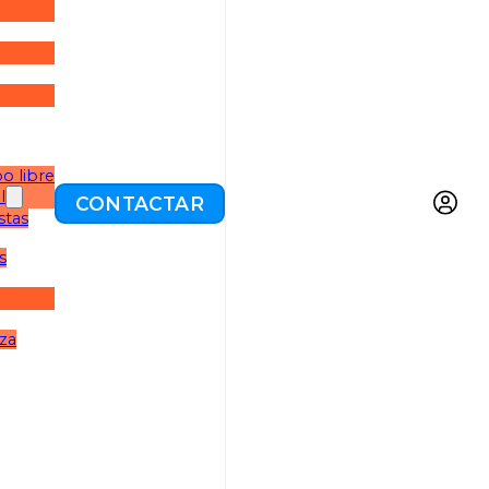
o libre
l
CONTACTAR
stas
s
eza