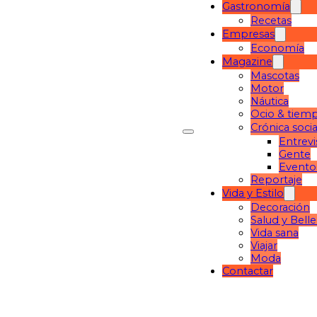
Gastronomía
Recetas
Empresas
Economía
Magazine
Mascotas
Motor
Náutica
Ocio & tiemp
Crónica socia
Entrevi
Gente
Evento
Reportaje
Vida y Estilo
Decoración
Salud y Bell
Vida sana
Viajar
Moda
Contactar