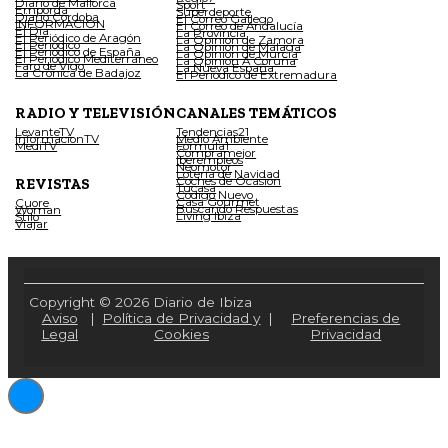
Diario de Mallorca
Sport
Empordà
Superdeporte
Diario Córdoba
El Correo Gallego
INFORMACIÓN
El Correo de Andalucía
El Día
La Provincia
El Periódico de Aragón
La Opinión de Zamora
El Periódico
La Opinión de Málaga
El Periódico de España
La Opinión de Murcia
El Periódico Mediterráneo
La Opinión A Coruña
Faro de Vigo
La Nueva España
La Crónica de Badajoz
El Periódico de Extremadura
RADIO Y TELEVISIÓN
CANALES TEMÁTICOS
LevanteTV
Tendencias21
InformacionTV
Medio Ambiente
MediTV
Fórmula1
Compramejor
Iberempleos
Neomotor
Lotería de Navidad
Coches de Ocasión
REVISTAS
Tucasa
Código Nuevo
Casa Gourmet
Cuore
Buscando Respuestas
Woman
Living Ibiza
Stilo
Viajar
Copyright © 2026 Diario de Ibiza
Aviso
|
Política de Privacidad y
|
Preferencias de
Legal
Cookies
Privacidad