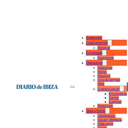
Especiales
Gastronomía
Recetas
Empresas
Economía
Magazine
Mascotas
Motor
Náutica
Ocio & tiempo
libre
Crónica social
Entrevistas
Gente
Eventos
Reportaje
Vida y Estilo
Decoración
Salud y Belleza
Vida sana
Viajar