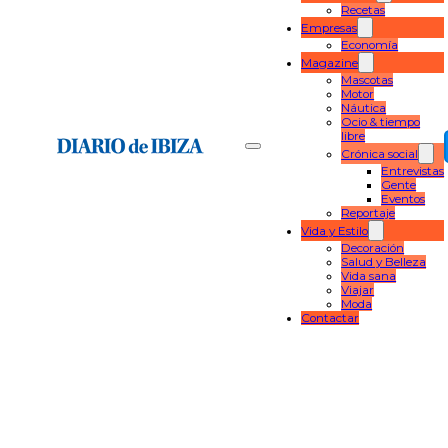
Recetas
Empresas
Economía
Magazine
Mascotas
Motor
Náutica
Ocio & tiempo
libre
Crónica social
Entrevistas
Gente
Eventos
Reportaje
Vida y Estilo
Decoración
Salud y Belleza
Vida sana
Viajar
Moda
Contactar