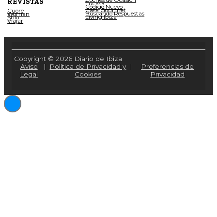
REVISTAS
Tucasa
Código Nuevo
Casa Gourmet
Cuore
Buscando Respuestas
Woman
Living Ibiza
Stilo
Viajar
Copyright © 2026 Diario de Ibiza
Aviso
|
Política de Privacidad y
|
Preferencias de
Legal
Cookies
Privacidad