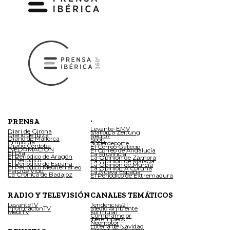
.
PRENSA
Levante-EMV
Diari de Girona
Mallorca Zeitung
Diario de Ibiza
Regio7
Diario de Mallorca
Sport
Empordà
Superdeporte
Diario Córdoba
El Correo Gallego
INFORMACIÓN
El Correo de Andalucía
El Día
La Provincia
El Periódico de Aragón
La Opinión de Zamora
El Periódico
La Opinión de Málaga
El Periódico de España
La Opinión de Murcia
El Periódico Mediterráneo
La Opinión A Coruña
Faro de Vigo
La Nueva España
La Crónica de Badajoz
El Periódico de Extremadura
RADIO Y TELEVISIÓN
CANALES TEMÁTICOS
LevanteTV
Tendencias21
InformacionTV
Medio Ambiente
MediTV
Fórmula1
Compramejor
Iberempleos
Neomotor
Lotería de Navidad
Coches de Ocasión