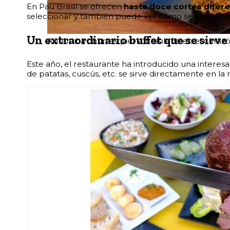
En Pau Brasil se ofrecen
hasta doce cortes difer
seleccionar y también puede ver cómo se asan a fueg
Un extraordinario buffet que se sirve
Auténtica churrasquería brasileña en el corazón
Este año, el restaurante ha introducido una interes
de patatas, cuscús, etc. se sirve directamente en la