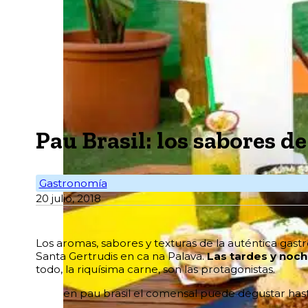
Pau Brasil: los sabores de 
Gastronomía
20 julio, 2018
L
os aromas, sabores y texturas de la auténtica gast
Santa Gertrudis en ca na Palava.
Las tardes y noch
todo, la riquísima carne, son las protagonistas.
en pau brasil el comensal puede degustar hast