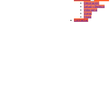
Decoración
Salud y Belleza
Vida sana
Viajar
Moda
Contactar