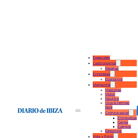
Especiales
Gastronomía
Recetas
Empresas
Economía
Magazine
Mascotas
Motor
Náutica
Ocio & tiempo
libre
Crónica social
Entrevistas
Gente
Eventos
Reportaje
Vida y Estilo