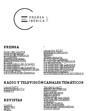
.
PRENSA
Levante-EMV
Diari de Girona
Mallorca Zeitung
Diario de Ibiza
Regio7
Diario de Mallorca
Sport
Empordà
Superdeporte
Diario Córdoba
El Correo Gallego
INFORMACIÓN
El Correo de Andalucía
El Día
La Provincia
El Periódico de Aragón
La Opinión de Zamora
El Periódico
La Opinión de Málaga
El Periódico de España
La Opinión de Murcia
El Periódico Mediterráneo
La Opinión A Coruña
Faro de Vigo
La Nueva España
La Crónica de Badajoz
El Periódico de Extremadura
RADIO Y TELEVISIÓN
CANALES TEMÁTICOS
LevanteTV
Tendencias21
InformacionTV
Medio Ambiente
MediTV
Fórmula1
Compramejor
Iberempleos
Neomotor
Lotería de Navidad
Coches de Ocasión
REVISTAS
Tucasa
Código Nuevo
Casa Gourmet
Cuore
Buscando Respuestas
Woman
Living Ibiza
Stilo
Viajar