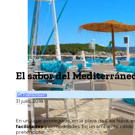
El sabor del Mediterráne
Gastronomía
31 julio, 2018
E
n un lugar privilegiado, en la playa de Cala Nova, 
facilidades
y comodidades. En un ambiente cálido y 
pretencioso.