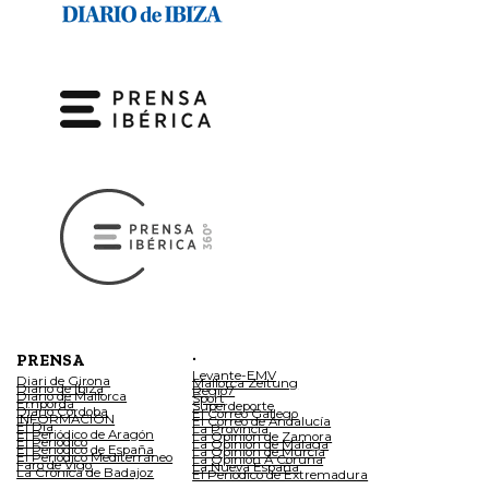
.
PRENSA
Levante-EMV
Diari de Girona
Mallorca Zeitung
Diario de Ibiza
Regio7
Diario de Mallorca
Sport
Empordà
Superdeporte
Diario Córdoba
El Correo Gallego
INFORMACIÓN
El Correo de Andalucía
El Día
La Provincia
El Periódico de Aragón
La Opinión de Zamora
El Periódico
La Opinión de Málaga
El Periódico de España
La Opinión de Murcia
El Periódico Mediterráneo
La Opinión A Coruña
Faro de Vigo
La Nueva España
La Crónica de Badajoz
El Periódico de Extremadura