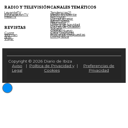
RADIO Y TELEVISIÓN
CANALES TEMÁTICOS
LevanteTV
Tendencias21
InformacionTV
Medio Ambiente
MediTV
Fórmula1
Compramejor
Iberempleos
Neomotor
Lotería de Navidad
Coches de Ocasión
REVISTAS
Tucasa
Código Nuevo
Casa Gourmet
Cuore
Buscando Respuestas
Woman
Living Ibiza
Stilo
Viajar
Copyright © 2026 Diario de Ibiza
Aviso
|
Política de Privacidad y
|
Preferencias de
Legal
Cookies
Privacidad