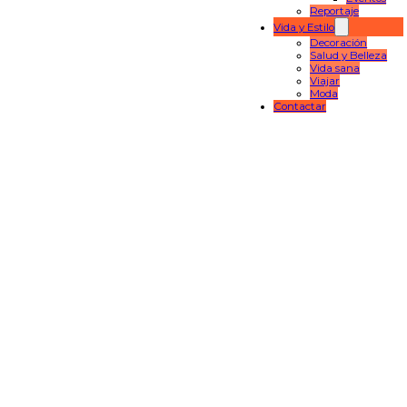
Reportaje
Vida y Estilo
Decoración
Salud y Belleza
Vida sana
Viajar
Moda
Contactar