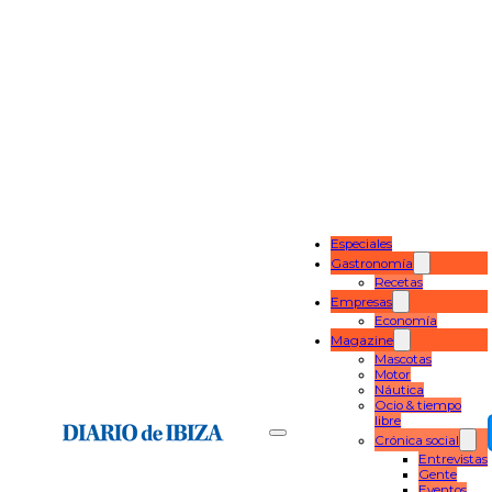
Especiales
Gastronomía
Recetas
Empresas
Economía
Magazine
Mascotas
Motor
Náutica
Ocio & tiempo
libre
Crónica social
Entrevistas
Gente
Eventos