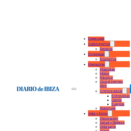
Especiales
Gastronomía
Recetas
Empresas
Economía
Magazine
Mascotas
Motor
Náutica
Ocio & tiempo
libre
Crónica social
Entrevistas
Gente
Eventos
Reportaje
Vida y Estilo
Decoración
Salud y Belleza
Vida sana
Viajar