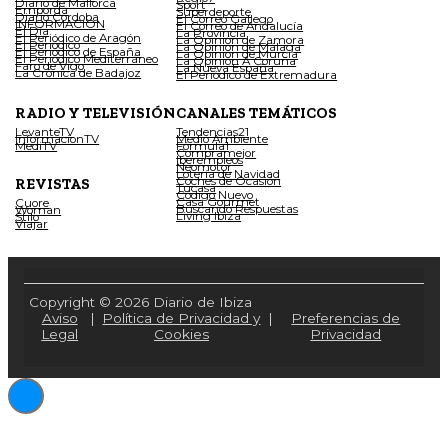
Diario de Mallorca
Sport
Empordà
Superdeporte
Diario Córdoba
El Correo Gallego
INFORMACIÓN
El Correo de Andalucía
El Día
La Provincia
El Periódico de Aragón
La Opinión de Zamora
El Periódico
La Opinión de Málaga
El Periódico de España
La Opinión de Murcia
El Periódico Mediterráneo
La Opinión A Coruña
Faro de Vigo
La Nueva España
La Crónica de Badajoz
El Periódico de Extremadura
RADIO Y TELEVISIÓN
CANALES TEMÁTICOS
LevanteTV
Tendencias21
InformacionTV
Medio Ambiente
MediTV
Fórmula1
Compramejor
Iberempleos
Neomotor
Lotería de Navidad
Coches de Ocasión
REVISTAS
Tucasa
Código Nuevo
Casa Gourmet
Cuore
Buscando Respuestas
Woman
Living Ibiza
Stilo
Viajar
Copyright © 2026 Diario de Ibiza
Aviso
|
Política de Privacidad y
|
Preferencias de
Legal
Cookies
Privacidad