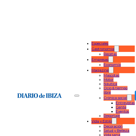
Especiales
Gastronomía
Recetas
Empresas
Economía
Magazine
Mascotas
Motor
Náutica
Ocio & tiempo
libre
Crónica social
Entrevistas
Gente
Eventos
Reportaje
Vida y Estilo
Decoración
Salud y Belleza
Vida sana