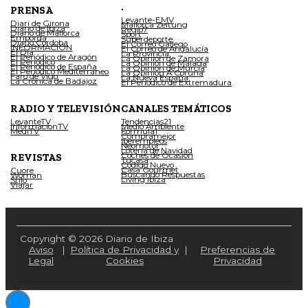
.
PRENSA
Levante-EMV
Diari de Girona
Mallorca Zeitung
Diario de Ibiza
Regio7
Diario de Mallorca
Sport
Empordà
Superdeporte
Diario Córdoba
El Correo Gallego
INFORMACIÓN
El Correo de Andalucía
El Día
La Provincia
El Periódico de Aragón
La Opinión de Zamora
El Periódico
La Opinión de Málaga
El Periódico de España
La Opinión de Murcia
El Periódico Mediterráneo
La Opinión A Coruña
Faro de Vigo
La Nueva España
La Crónica de Badajoz
El Periódico de Extremadura
RADIO Y TELEVISIÓN
CANALES TEMÁTICOS
LevanteTV
Tendencias21
InformacionTV
Medio Ambiente
MediTV
Fórmula1
Compramejor
Iberempleos
Neomotor
Lotería de Navidad
Coches de Ocasión
REVISTAS
Tucasa
Código Nuevo
Casa Gourmet
Cuore
Buscando Respuestas
Woman
Living Ibiza
Stilo
Viajar
Copyright © 2026 Diario de Ibiza
Aviso
|
Política de Privacidad y
|
Preferencias de
Legal
Cookies
Privacidad