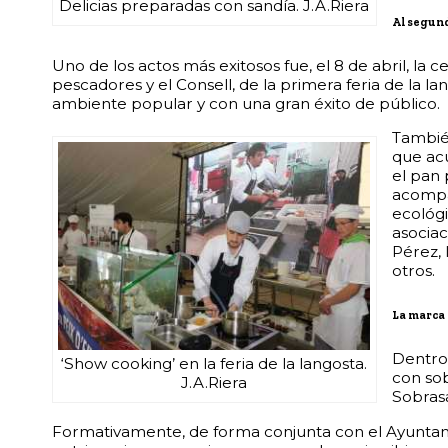
Delicias preparadas con sandía. J.A.Riera
Al segun
Uno de los actos más exitosos fue, el 8 de abril, la
pescadores y el Consell, de la primera feria de la 
ambiente popular y con una gran éxito de público.
Tambié
que ac
el pan 
acompañ
ecológi
asociac
Pérez, 
otros.
La marca 
Dentro 
‘Show cooking’ en la feria de la langosta.
con sob
J.A.Riera
Sobrasa
Formativamente, de forma conjunta con el Ayuntami