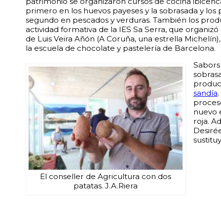
patrimonio se organizaron cursos de cocina ibicenc
primero en los huevos payeses y la sobrasada y los 
segundo en pescados y verduras. También los produ
actividad formativa de la IES Sa Serra, que organiz
de Luis Veira Añón (A Coruña, una estrella Michelín),
la escuela de chocolate y pastelería de Barcelona.
Sabors d
sobrasa
product
sandía
proces
nuevo e
roja. A
Desirée
sustitu
El conseller de Agricultura con dos
patatas. J.A.Riera