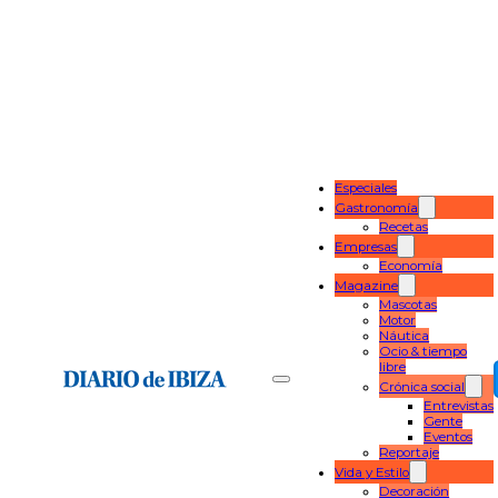
Especiales
Gastronomía
Recetas
Empresas
Economía
Magazine
Mascotas
Motor
Náutica
Ocio & tiempo
libre
Crónica social
Entrevistas
Gente
Eventos
Reportaje
Vida y Estilo
Decoración