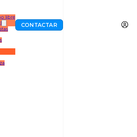
o libre
l
CONTACTAR
stas
s
eza