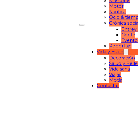
Mascotas
Motor
Náutica
Ocio & tiemp
Crónica socia
Entrevi
Gente
Evento
Reportaje
Vida y Estilo
Decoración
Salud y Bell
Vida sana
Viajar
Moda
Contactar