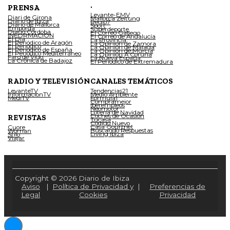
.
PRENSA
Levante-EMV
Diari de Girona
Mallorca Zeitung
Diario de Ibiza
Regio7
Diario de Mallorca
Sport
Empordà
Superdeporte
Diario Córdoba
El Correo Gallego
INFORMACIÓN
El Correo de Andalucía
El Día
La Provincia
El Periódico de Aragón
La Opinión de Zamora
El Periódico
La Opinión de Málaga
El Periódico de España
La Opinión de Murcia
El Periódico Mediterráneo
La Opinión A Coruña
Faro de Vigo
La Nueva España
La Crónica de Badajoz
El Periódico de Extremadura
RADIO Y TELEVISIÓN
CANALES TEMÁTICOS
LevanteTV
Tendencias21
InformacionTV
Medio Ambiente
MediTV
Fórmula1
Compramejor
Iberempleos
Neomotor
Lotería de Navidad
Coches de Ocasión
REVISTAS
Tucasa
Código Nuevo
Casa Gourmet
Cuore
Buscando Respuestas
Woman
Living Ibiza
Stilo
Viajar
Copyright © 2026 Diario de Ibiza
Aviso
|
Política de Privacidad y
|
Preferencias de
Legal
Cookies
Privacidad