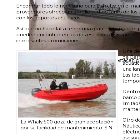
Encontrar todo lo necesario para disfrutar en el ma
proveedores ofrece un amplio surtido tanto de los
con los deportes acuáticos.
Así que no hace falta tener una gran embarcación 
pueden encontrar en los dos espacios de Supermer
interesantes promociones.
Una de 
de Barc
Las lanchas neumáticas Protender destacan por
acuáti
una lan
Las tab
tempora
Dentro
barco p
limitad
manten
Otro d
La Whaly 500 goza de gran aceptación
Náutico
por su facilidad de mantenimiento. S.N.
eléctri
asesor