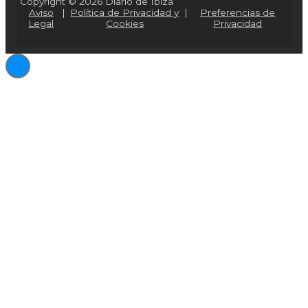
Copyright © 2026 Diario de Ibiza
Aviso
|
Política de Privacidad y
|
Preferencias de
Legal
Cookies
Privacidad