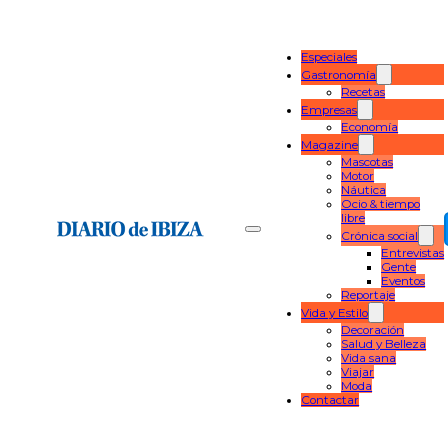
Especiales
Gastronomía
Recetas
Empresas
Economía
Magazine
Mascotas
Motor
Náutica
Ocio & tiempo
libre
Crónica social
Entrevistas
Gente
Eventos
Reportaje
Vida y Estilo
Decoración
Salud y Belleza
Vida sana
Viajar
Moda
Contactar