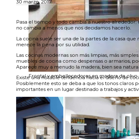
30 marzo, 2017
Pasa el tiempo y todo cambia a nuestro alrededor; n
no cambia a menos que nos decidamos hacerlo.
La cocina suele ser una de la partes de la casa que
merece la pena por su utilidad.
Las cocinas modernas son más limpias, más simples y
muebles de cocina como despensas o armarios, podr
Aparece muy a menudo la madera, bien sea natural
Frontal y embellecedores en madera de oliv
Existe una notable tendencia hacia el diseño de co
Posiblemente esto se deba a que los tonos claros p
importantes en un lugar destinado a trabajos y acti