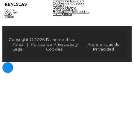
Lotería de Navidad
Coches de Ocasión
REVISTAS
Tucasa
Código Nuevo
Casa Gourmet
Cuore
Buscando Respuestas
Woman
Living Ibiza
Stilo
Viajar
Copyright © 2026 Diario de Ibiza
Aviso
|
Política de Privacidad y
|
Preferencias de
Legal
Cookies
Privacidad