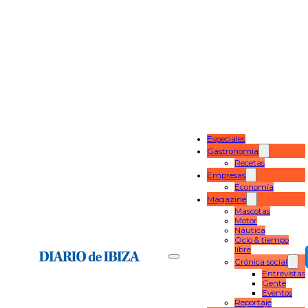
Especiales
Gastronomía
Recetas
Empresas
Economía
Magazine
Mascotas
Motor
Náutica
Ocio & tiempo
libre
Crónica social
Entrevistas
Gente
Eventos
Reportaje