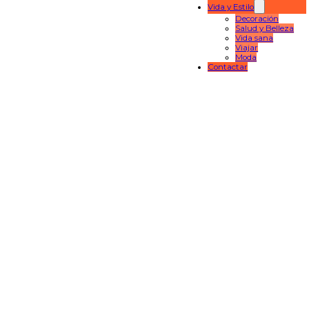
Vida y Estilo
Decoración
Salud y Belleza
Vida sana
Viajar
Moda
Contactar