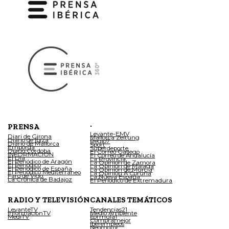
.
PRENSA
Levante-EMV
Diari de Girona
Mallorca Zeitung
Diario de Ibiza
Regio7
Diario de Mallorca
Sport
Empordà
Superdeporte
Diario Córdoba
El Correo Gallego
INFORMACIÓN
El Correo de Andalucía
El Día
La Provincia
El Periódico de Aragón
La Opinión de Zamora
El Periódico
La Opinión de Málaga
El Periódico de España
La Opinión de Murcia
El Periódico Mediterráneo
La Opinión A Coruña
Faro de Vigo
La Nueva España
La Crónica de Badajoz
El Periódico de Extremadura
RADIO Y TELEVISIÓN
CANALES TEMÁTICOS
LevanteTV
Tendencias21
InformacionTV
Medio Ambiente
MediTV
Fórmula1
Compramejor
Iberempleos
Neomotor