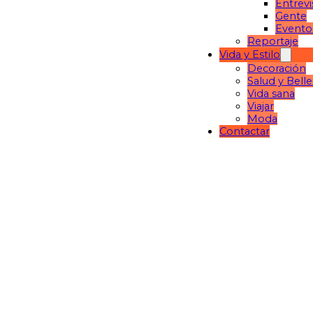
Entrevi
Gente
Evento
Reportaje
Vida y Estilo
Decoración
Salud y Bell
Vida sana
Viajar
Moda
Contactar