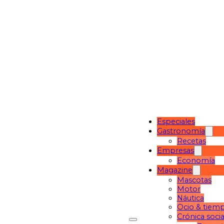
Especiales
Gastronomía
Recetas
Empresas
Economía
Magazine
Mascotas
Motor
Náutica
Ocio & tiemp
Crónica socia