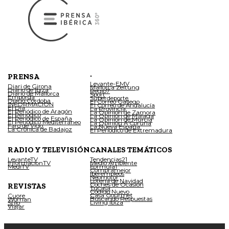
.
PRENSA
Levante-EMV
Diari de Girona
Mallorca Zeitung
Diario de Ibiza
Regio7
Diario de Mallorca
Sport
Empordà
Superdeporte
Diario Córdoba
El Correo Gallego
INFORMACIÓN
El Correo de Andalucía
El Día
La Provincia
El Periódico de Aragón
La Opinión de Zamora
El Periódico
La Opinión de Málaga
El Periódico de España
La Opinión de Murcia
El Periódico Mediterráneo
La Opinión A Coruña
Faro de Vigo
La Nueva España
La Crónica de Badajoz
El Periódico de Extremadura
RADIO Y TELEVISIÓN
CANALES TEMÁTICOS
LevanteTV
Tendencias21
InformacionTV
Medio Ambiente
MediTV
Fórmula1
Compramejor
Iberempleos
Neomotor
Lotería de Navidad
Coches de Ocasión
REVISTAS
Tucasa
Código Nuevo
Casa Gourmet
Cuore
Buscando Respuestas
Woman
Living Ibiza
Stilo
Viajar