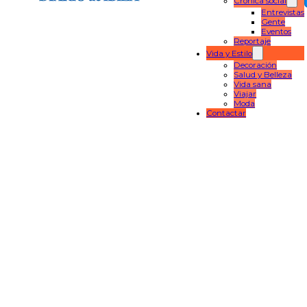
Crónica social
Entrevistas
Gente
Eventos
Reportaje
Vida y Estilo
Decoración
Salud y Belleza
Vida sana
Viajar
Moda
Contactar