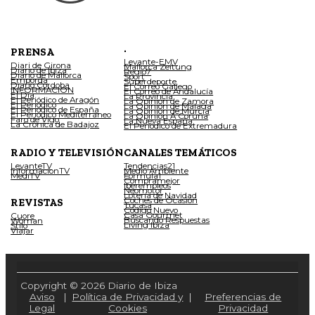
.
PRENSA
Levante-EMV
Diari de Girona
Mallorca Zeitung
Diario de Ibiza
Regio7
Diario de Mallorca
Sport
Empordà
Superdeporte
Diario Córdoba
El Correo Gallego
INFORMACIÓN
El Correo de Andalucía
El Día
La Provincia
El Periódico de Aragón
La Opinión de Zamora
El Periódico
La Opinión de Málaga
El Periódico de España
La Opinión de Murcia
El Periódico Mediterráneo
La Opinión A Coruña
Faro de Vigo
La Nueva España
La Crónica de Badajoz
El Periódico de Extremadura
RADIO Y TELEVISIÓN
CANALES TEMÁTICOS
LevanteTV
Tendencias21
InformacionTV
Medio Ambiente
MediTV
Fórmula1
Compramejor
Iberempleos
Neomotor
Lotería de Navidad
Coches de Ocasión
REVISTAS
Tucasa
Código Nuevo
Casa Gourmet
Cuore
Buscando Respuestas
Woman
Living Ibiza
Stilo
Viajar
Copyright © 2026 Diario de Ibiza
Aviso
|
Política de Privacidad y
|
Preferencias de
Legal
Cookies
Privacidad