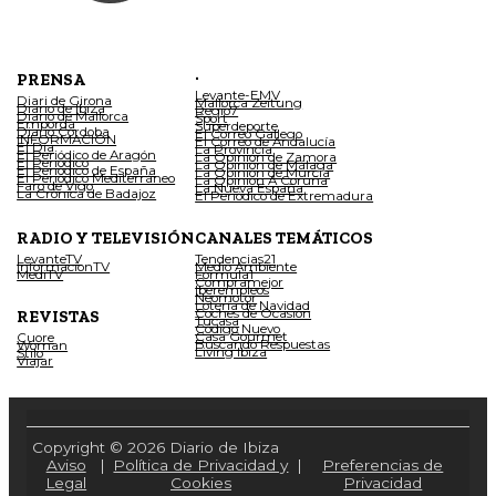
.
PRENSA
Levante-EMV
Diari de Girona
Mallorca Zeitung
Diario de Ibiza
Regio7
Diario de Mallorca
Sport
Empordà
Superdeporte
Diario Córdoba
El Correo Gallego
INFORMACIÓN
El Correo de Andalucía
El Día
La Provincia
El Periódico de Aragón
La Opinión de Zamora
El Periódico
La Opinión de Málaga
El Periódico de España
La Opinión de Murcia
El Periódico Mediterráneo
La Opinión A Coruña
Faro de Vigo
La Nueva España
La Crónica de Badajoz
El Periódico de Extremadura
RADIO Y TELEVISIÓN
CANALES TEMÁTICOS
LevanteTV
Tendencias21
InformacionTV
Medio Ambiente
MediTV
Fórmula1
Compramejor
Iberempleos
Neomotor
Lotería de Navidad
Coches de Ocasión
REVISTAS
Tucasa
Código Nuevo
Casa Gourmet
Cuore
Buscando Respuestas
Woman
Living Ibiza
Stilo
Viajar
Copyright © 2026 Diario de Ibiza
Aviso
|
Política de Privacidad y
|
Preferencias de
Legal
Cookies
Privacidad