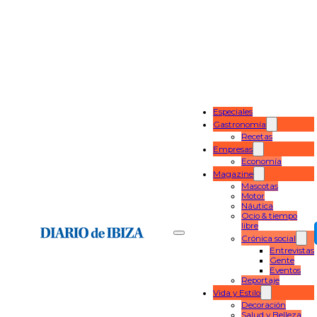
Especiales
Gastronomía
Recetas
Empresas
Economía
Magazine
Mascotas
Motor
Náutica
Ocio & tiempo
libre
Crónica social
Entrevistas
Gente
Eventos
Reportaje
Vida y Estilo
Decoración
Salud y Belleza