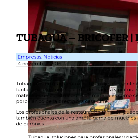
TUBAGUA – BRICOFER | I
Empresas
,
Noticias
14 noviembre, 2016
Tubagua es un gran centro de bricolaje que continú
fontanería, electricidad, corte de madera y pintura
materiales de construcción con materiales como ce
porcelánico de la prestigiosa casa Cifre.
Los profesionales de la restauración también pued
también cuenta con una amplia gama de muebles para
de Euronics
Tubagua, soluciones para profesionales y par