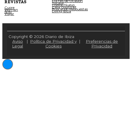
Coches de Ocasión
REVISTAS
Tucasa
Código Nuevo
Casa Gourmet
Cuore
Buscando Respuestas
Woman
Living Ibiza
Stilo
Viajar
Copyright © 2026 Diario de Ibiza
Aviso
|
Política de Privacidad y
|
Preferencias de
Legal
Cookies
Privacidad