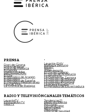
.
PRENSA
Levante-EMV
Diari de Girona
Mallorca Zeitung
Diario de Ibiza
Regio7
Diario de Mallorca
Sport
Empordà
Superdeporte
Diario Córdoba
El Correo Gallego
INFORMACIÓN
El Correo de Andalucía
El Día
La Provincia
El Periódico de Aragón
La Opinión de Zamora
El Periódico
La Opinión de Málaga
El Periódico de España
La Opinión de Murcia
El Periódico Mediterráneo
La Opinión A Coruña
Faro de Vigo
La Nueva España
La Crónica de Badajoz
El Periódico de Extremadura
RADIO Y TELEVISIÓN
CANALES TEMÁTICOS
LevanteTV
Tendencias21
InformacionTV
Medio Ambiente
MediTV
Fórmula1
Compramejor
Iberempleos
Neomotor
Lotería de Navidad