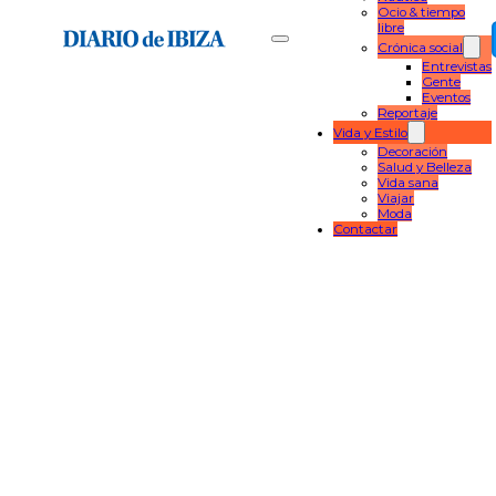
Ocio & tiempo
libre
Crónica social
Entrevistas
Gente
Eventos
Reportaje
Vida y Estilo
Decoración
Salud y Belleza
Vida sana
Viajar
Moda
Contactar