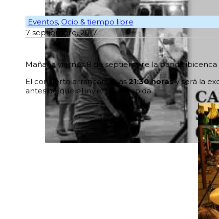
Eventos
,
Ocio & tiempo libre
7 septiembre, 2017
Mañana viernes 8 de septiembre la banda ibicenca
El concierto arrancará a las
21:30 horas
y será la ex
antes de que el invierno lo impida.