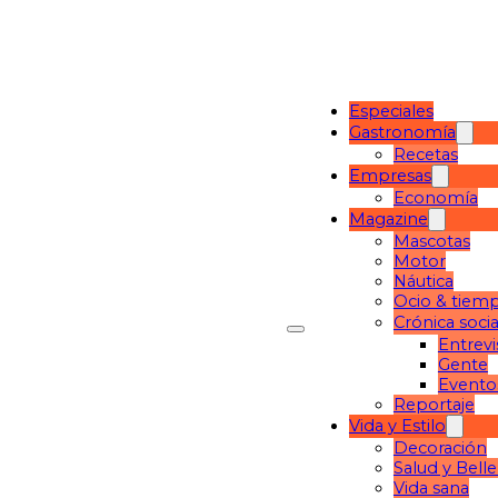
Especiales
Gastronomía
Recetas
Empresas
Economía
Magazine
Mascotas
Motor
Náutica
Ocio & tiemp
Crónica socia
Entrevi
Gente
Evento
Reportaje
Vida y Estilo
Decoración
Salud y Bell
Vida sana