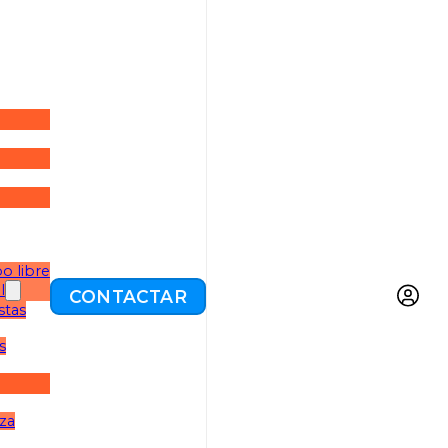
o libre
l
CONTACTAR
stas
s
eza