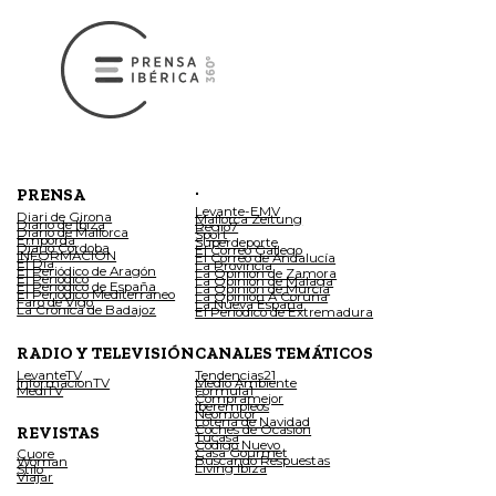
.
PRENSA
Levante-EMV
Diari de Girona
Mallorca Zeitung
Diario de Ibiza
Regio7
Diario de Mallorca
Sport
Empordà
Superdeporte
Diario Córdoba
El Correo Gallego
INFORMACIÓN
El Correo de Andalucía
El Día
La Provincia
El Periódico de Aragón
La Opinión de Zamora
El Periódico
La Opinión de Málaga
El Periódico de España
La Opinión de Murcia
El Periódico Mediterráneo
La Opinión A Coruña
Faro de Vigo
La Nueva España
La Crónica de Badajoz
El Periódico de Extremadura
RADIO Y TELEVISIÓN
CANALES TEMÁTICOS
LevanteTV
Tendencias21
InformacionTV
Medio Ambiente
MediTV
Fórmula1
Compramejor
Iberempleos
Neomotor
Lotería de Navidad
Coches de Ocasión
REVISTAS
Tucasa
Código Nuevo
Casa Gourmet
Cuore
Buscando Respuestas
Woman
Living Ibiza
Stilo
Viajar