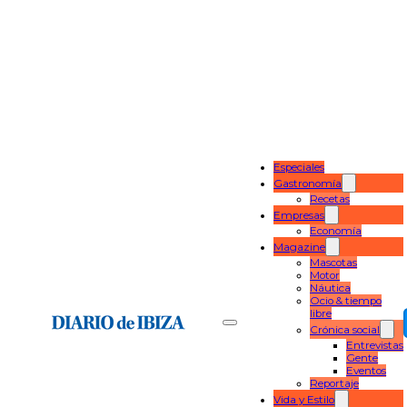
Especiales
Gastronomía
Recetas
Empresas
Economía
Magazine
Mascotas
Motor
Náutica
Ocio & tiempo
libre
Crónica social
Entrevistas
Gente
Eventos
Reportaje
Vida y Estilo