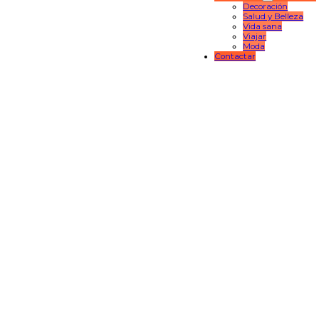
Decoración
Salud y Belleza
Vida sana
Viajar
Moda
Contactar