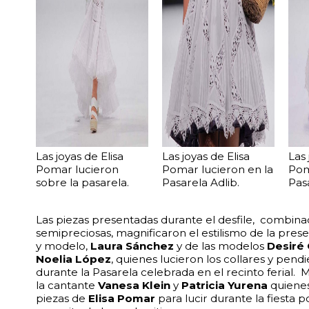
Las joyas de Elisa
Las joyas de Elisa
Las 
Pomar lucieron
Pomar lucieron en la
Pom
sobre la pasarela.
Pasarela Adlib.
Pas
Las piezas presentadas durante el desfile, combina
semipreciosas, magnificaron el estilismo de la presen
y modelo,
Laura Sánchez
y de las modelos
Desiré
Noelia López
, quienes lucieron los collares y pendi
durante la Pasarela celebrada en el recinto ferial. 
la cantante
Vanesa Klein
y
Patricia Yurena
quienes
piezas de
Elisa Pomar
para lucir durante la fiesta p