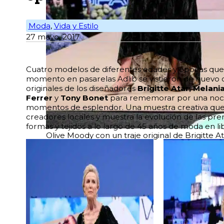
Moda
,
Vida y Estilo
27 mayo, 2017
Cuatro modelos de diferentes edades y épocas que 
momento en pasarelas Adlib se vistieron de nuevo c
originales de los diseñadores
Brigitte Atar, Melania 
Ferrer
y
Tony Bonet
para rememorar por una noc
momentos de esplendor. Una muestra creativa que
creadores locales y muestra la evolución de las pren
formas y tejidos a lo largo de 45 años de moda en li
Olive Moody con un traje original de Brigitte At