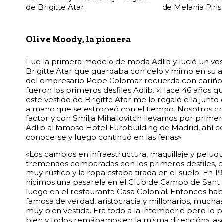
de Brigitte Atar.
de Melania Piris
Olive Moody, la pionera
Fue la primera modelo de moda Adlib y lució un vest
Brigitte Atar que guardaba con celo y mimo en su a
del empresario Pepe Colomar recuerda con cariño
fueron los primeros desfiles Adlib. «Hace 46 años qu
este vestido de Brigitte Atar me lo regaló ella junto
a mano que se estropeó con el tiempo. Nosotros c
factor y con Smilja Mihailovitch llevamos por prime
Adlib al famoso Hotel Eurobuilding de Madrid, ahí
conocerse y luego continuó en las ferias»
«Los cambios en infraestructura, maquillaje y peluq
tremendos comparados con los primeros desfiles, 
muy rústico y la ropa estaba tirada en el suelo. En 1
hicimos una pasarela en el Club de Campo de Sant 
luego en el restaurante Casa Colonial. Entonces h
famosa de verdad, aristocracia y millonarios, muchas
muy bien vestida. Era todo a la intemperie pero l
bien y todos remábamos en la misma dirección», ase