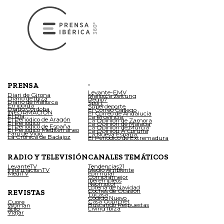
.
PRENSA
Levante-EMV
Diari de Girona
Mallorca Zeitung
Diario de Ibiza
Regio7
Diario de Mallorca
Sport
Empordà
Superdeporte
Diario Córdoba
El Correo Gallego
INFORMACIÓN
El Correo de Andalucía
El Día
La Provincia
El Periódico de Aragón
La Opinión de Zamora
El Periódico
La Opinión de Málaga
El Periódico de España
La Opinión de Murcia
El Periódico Mediterráneo
La Opinión A Coruña
Faro de Vigo
La Nueva España
La Crónica de Badajoz
El Periódico de Extremadura
RADIO Y TELEVISIÓN
CANALES TEMÁTICOS
LevanteTV
Tendencias21
InformacionTV
Medio Ambiente
MediTV
Fórmula1
Compramejor
Iberempleos
Neomotor
Lotería de Navidad
Coches de Ocasión
REVISTAS
Tucasa
Código Nuevo
Casa Gourmet
Cuore
Buscando Respuestas
Woman
Living Ibiza
Stilo
Viajar