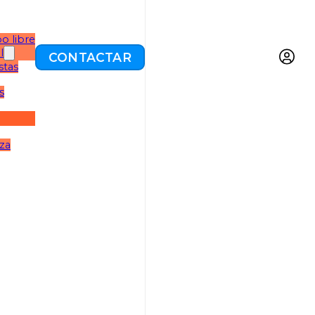
o libre
l
CONTACTAR
stas
s
eza