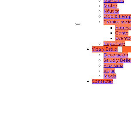
Mascotas
Motor
Náutica
Ocio & tiemp
Crónica socia
Entrevi
Gente
Evento
Reportaje
Vida y Estilo
Decoración
Salud y Bell
Vida sana
Viajar
Moda
Contactar