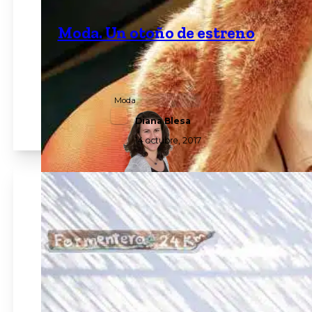
Moda. Un otoño de estreno
Moda
Diana Blesa
14 octubre, 2017
La diseñadora Virginia Vald posa en Dalt Vila con u
de sus vestidos en blanco. FOTOS: Óscar Munar