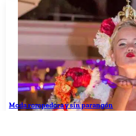
Renzo Rosso cultivando la uva en los viñedos dond
produce su vino ‘Bianco di Rosso’. FOTO: Martin
Schoeller
Moda rompedora y sin parangón
para vestir las noches de Ibiza
Moda,