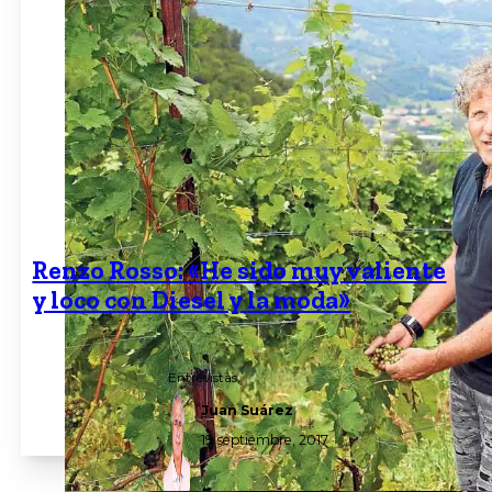
Renzo Rosso: «He sido muy valiente
y loco con Diesel y la moda»
Entrevistas,
Juan Suárez
19 septiembre, 2017