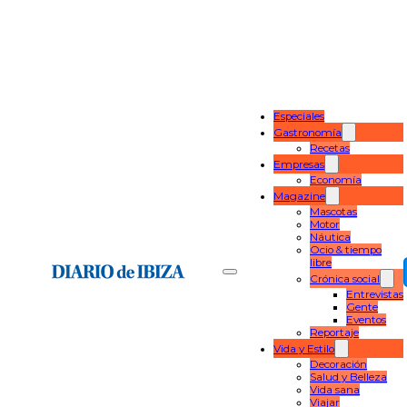
Especiales
Gastronomía
Recetas
Empresas
Economía
Magazine
Mascotas
Motor
Náutica
Ocio & tiempo
libre
Crónica social
Entrevistas
Gente
Eventos
Reportaje
Vida y Estilo
Decoración
Salud y Belleza
Vida sana
Viajar