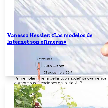
Vanessa Hessler: «Las modelos de
Internet son efímeras»
Las estolas se apoderan del armario invernal.
Entrevistas,
Marciano Los Ángeles
Juan Suárez
23 septiembre, 2017
Primer plano de la bella ‘top model’ ítalo-america
durante sus vacaciones en la isla. A. B.