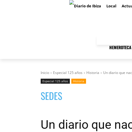
Local
Actua
HEMEROTECA 
Inicio
Especial 125 años
Historia
Un diario que nac
Especial 125 años
Historia
SEDES
Un diario que nac