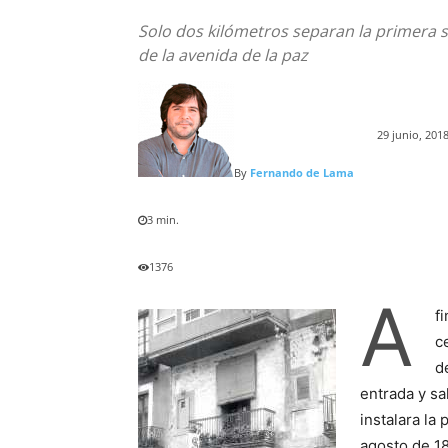
Solo dos kilómetros separan la primera se
de la avenida de la paz
29 junio, 201
By
Fernando de Lama
3
min.
1376
A
f
c
d
entrada y sal
instalara la
agosto de 18