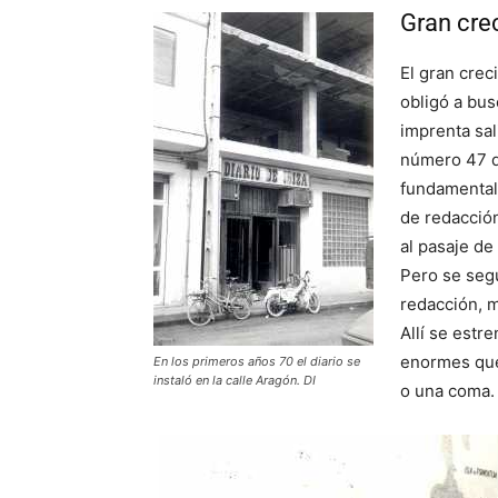
Gran cre
El gran crec
obligó a bus
imprenta sal
número 47 d
fundamental 
de redacción
al pasaje de
Pero se seg
redacción, m
Allí se est
enormes que
En los primeros años 70 el diario se
instaló en la calle Aragón. DI
o una coma.