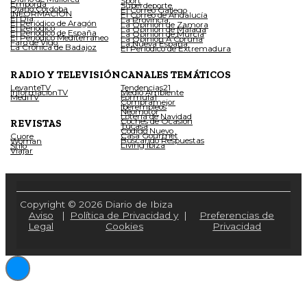
Sport
Empordà
Superdeporte
Diario Córdoba
El Correo Gallego
INFORMACIÓN
El Correo de Andalucía
El Día
La Provincia
El Periódico de Aragón
La Opinión de Zamora
El Periódico
La Opinión de Málaga
El Periódico de España
La Opinión de Murcia
El Periódico Mediterráneo
La Opinión A Coruña
Faro de Vigo
La Nueva España
La Crónica de Badajoz
El Periódico de Extremadura
RADIO Y TELEVISIÓN
CANALES TEMÁTICOS
LevanteTV
Tendencias21
InformacionTV
Medio Ambiente
MediTV
Fórmula1
Compramejor
Iberempleos
Neomotor
Lotería de Navidad
Coches de Ocasión
REVISTAS
Tucasa
Código Nuevo
Casa Gourmet
Cuore
Buscando Respuestas
Woman
Living Ibiza
Stilo
Viajar
Copyright © 2026 Diario de Ibiza
Aviso
|
Política de Privacidad y
|
Preferencias de
Legal
Cookies
Privacidad