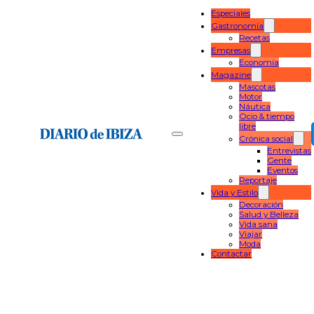
Especiales
Gastronomía
Recetas
Empresas
Economía
Magazine
Mascotas
Motor
Náutica
Ocio & tiempo
libre
Crónica social
Entrevistas
Gente
Eventos
Reportaje
Vida y Estilo
Decoración
Salud y Belleza
Vida sana
Viajar
Moda
Contactar