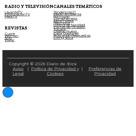
RADIO Y TELEVISIÓN
CANALES TEMÁTICOS
LevanteTV
Tendencias21
InformacionTV
Medio Ambiente
MediTV
Fórmula1
Compramejor
Iberempleos
Neomotor
Lotería de Navidad
Coches de Ocasión
REVISTAS
Tucasa
Código Nuevo
Casa Gourmet
Cuore
Buscando Respuestas
Woman
Living Ibiza
Stilo
Viajar
Copyright © 2026 Diario de Ibiza
Aviso
|
Política de Privacidad y
|
Preferencias de
Legal
Cookies
Privacidad