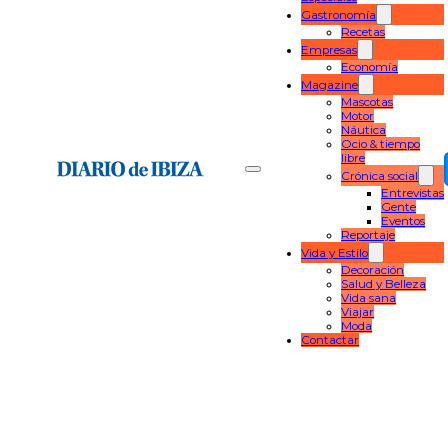
Gastronomía
Recetas
Empresas
Economía
Magazine
Mascotas
Motor
Náutica
Ocio & tiempo
libre
Crónica social
Entrevistas
Gente
Eventos
Reportaje
Vida y Estilo
Decoración
Salud y Belleza
Vida sana
Viajar
Moda
Contactar