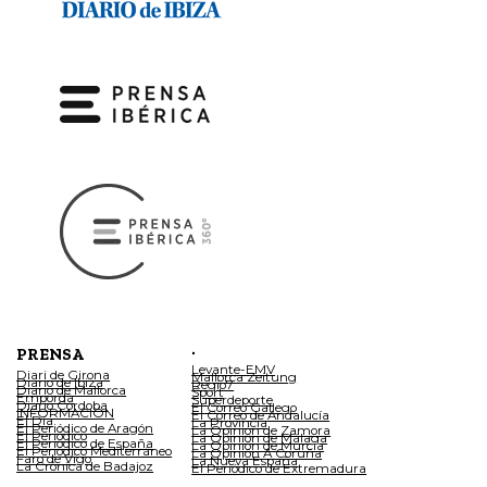
.
PRENSA
Levante-EMV
Diari de Girona
Mallorca Zeitung
Diario de Ibiza
Regio7
Diario de Mallorca
Sport
Empordà
Superdeporte
Diario Córdoba
El Correo Gallego
INFORMACIÓN
El Correo de Andalucía
El Día
La Provincia
El Periódico de Aragón
La Opinión de Zamora
El Periódico
La Opinión de Málaga
El Periódico de España
La Opinión de Murcia
El Periódico Mediterráneo
La Opinión A Coruña
Faro de Vigo
La Nueva España
La Crónica de Badajoz
El Periódico de Extremadura