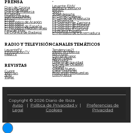
.
PRENSA
Levante-EMV
Diari de Girona
Mallorca Zeitung
Diario de Ibiza
Regio7
Diario de Mallorca
Sport
Empordà
Superdeporte
Diario Córdoba
El Correo Gallego
INFORMACIÓN
El Correo de Andalucía
El Día
La Provincia
El Periódico de Aragón
La Opinión de Zamora
El Periódico
La Opinión de Málaga
El Periódico de España
La Opinión de Murcia
El Periódico Mediterráneo
La Opinión A Coruña
Faro de Vigo
La Nueva España
La Crónica de Badajoz
El Periódico de Extremadura
RADIO Y TELEVISIÓN
CANALES TEMÁTICOS
LevanteTV
Tendencias21
InformacionTV
Medio Ambiente
MediTV
Fórmula1
Compramejor
Iberempleos
Neomotor
Lotería de Navidad
Coches de Ocasión
REVISTAS
Tucasa
Código Nuevo
Casa Gourmet
Cuore
Buscando Respuestas
Woman
Living Ibiza
Stilo
Viajar
Copyright © 2026 Diario de Ibiza
Aviso
|
Política de Privacidad y
|
Preferencias de
Legal
Cookies
Privacidad