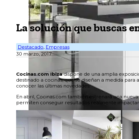
La solución que buscas e
Destacado
,
Empresas
30 marzo, 2017
Cocinas.com Ibiza
dispone de una amplia exposició
destinado a cocinas, que se diseñan a medida para 
conocer las últimas novedades.
En abril, Cocinas.com también estrenará una nueva 
permiten conseguir resultados realmente impactant
Cocinas.com dispone de un área de exposici