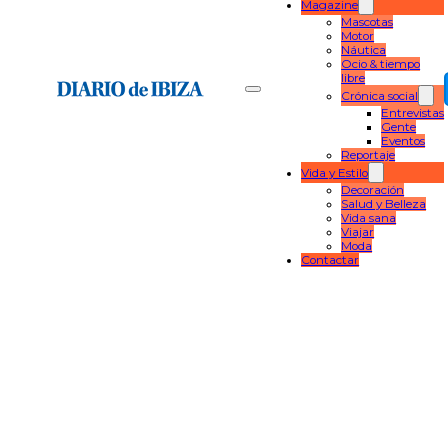
Magazine
Mascotas
Motor
Náutica
Ocio & tiempo
libre
Crónica social
Entrevistas
Gente
Eventos
Reportaje
Vida y Estilo
Decoración
Salud y Belleza
Vida sana
Viajar
Moda
Contactar