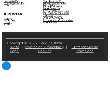
LevanteTV
Tendencias21
InformacionTV
Medio Ambiente
MediTV
Fórmula1
Compramejor
Iberempleos
Neomotor
Lotería de Navidad
Coches de Ocasión
REVISTAS
Tucasa
Código Nuevo
Casa Gourmet
Cuore
Buscando Respuestas
Woman
Living Ibiza
Stilo
Viajar
Copyright © 2026 Diario de Ibiza
Aviso
|
Política de Privacidad y
|
Preferencias de
Legal
Cookies
Privacidad