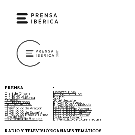
.
PRENSA
Levante-EMV
Diari de Girona
Mallorca Zeitung
Diario de Ibiza
Regio7
Diario de Mallorca
Sport
Empordà
Superdeporte
Diario Córdoba
El Correo Gallego
INFORMACIÓN
El Correo de Andalucía
El Día
La Provincia
El Periódico de Aragón
La Opinión de Zamora
El Periódico
La Opinión de Málaga
El Periódico de España
La Opinión de Murcia
El Periódico Mediterráneo
La Opinión A Coruña
Faro de Vigo
La Nueva España
La Crónica de Badajoz
El Periódico de Extremadura
RADIO Y TELEVISIÓN
CANALES TEMÁTICOS