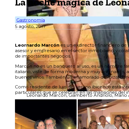
La noche mágica de Leon
Gastronomía
5 agosto, 2017
L
eornardo Marcón
es un exdirector financiero de
asesor y empresario en el sector inmobiliario y co
de importantes negocios.
Marcón no es un banquero al uso, es un hombre famil
italiano, viste de forma moderna y muy original. Es
buenos vinos. También un enamorado de Ibiza, dond
Como residente de lujo del verano ibicenco está inte
particulares que se celebran en las mansiones del inte
Leonardo Marcón, Giamberto Andriolo, Mario A