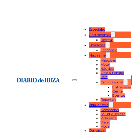
Especiales
Gastronomía
Recetas
Empresas
Economía
Magazine
Mascotas
Motor
Náutica
Ocio & tiempo
libre
Crónica social
Entrevistas
Gente
Eventos
Reportaje
Vida y Estilo
Decoración
Salud y Belleza
Vida sana
Viajar
Moda
Contactar