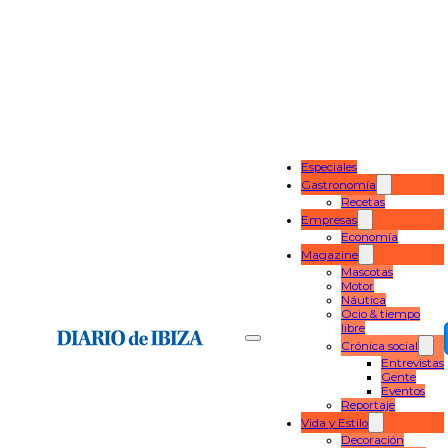
Especiales
Gastronomía
Recetas
Empresas
Economía
Magazine
Mascotas
Motor
Náutica
Ocio & tiempo
libre
Crónica social
Entrevistas
Gente
Eventos
Reportaje
Vida y Estilo
Decoración