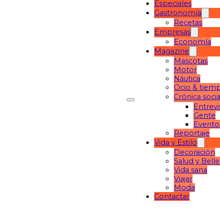
Especiales
Gastronomía
Recetas
Empresas
Economía
Magazine
Mascotas
Motor
Náutica
Ocio & tiemp
Crónica socia
Entrevi
Gente
Evento
Reportaje
Vida y Estilo
Decoración
Salud y Bell
Vida sana
Viajar
Moda
Contactar