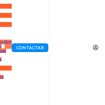
o libre
l
CONTACTAR
stas
s
eza