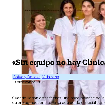
«Sin equipo no hay Clíni
Salud y Belleza
,
Vida sana
19 diciembre, 2018
C
uando llegan estas fechas, uno hace balance del 
quiere agradecer a todo su equipo de especialistas 