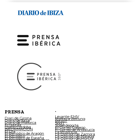
.
PRENSA
Levante-EMV
Diari de Girona
Mallorca Zeitung
Diario de Ibiza
Regio7
Diario de Mallorca
Sport
Empordà
Superdeporte
Diario Córdoba
El Correo Gallego
INFORMACIÓN
El Correo de Andalucía
El Día
La Provincia
El Periódico de Aragón
La Opinión de Zamora
El Periódico
La Opinión de Málaga
El Periódico de España
La Opinión de Murcia
El Periódico Mediterráneo