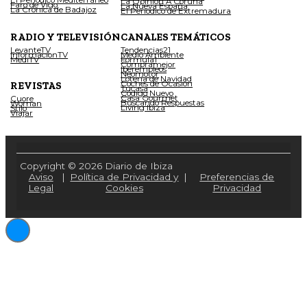
La Opinión A Coruña
Faro de Vigo
La Nueva España
La Crónica de Badajoz
El Periódico de Extremadura
RADIO Y TELEVISIÓN
CANALES TEMÁTICOS
LevanteTV
Tendencias21
InformacionTV
Medio Ambiente
MediTV
Fórmula1
Compramejor
Iberempleos
Neomotor
Lotería de Navidad
Coches de Ocasión
REVISTAS
Tucasa
Código Nuevo
Casa Gourmet
Cuore
Buscando Respuestas
Woman
Living Ibiza
Stilo
Viajar
Copyright © 2026 Diario de Ibiza
Aviso
|
Política de Privacidad y
|
Preferencias de
Legal
Cookies
Privacidad