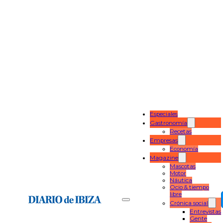
Especiales
Gastronomía
Recetas
Empresas
Economía
Magazine
Mascotas
Motor
Náutica
Ocio & tiempo
libre
Crónica social
Entrevistas
Gente