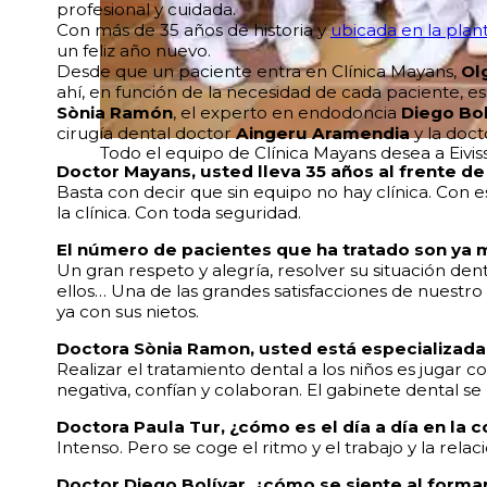
profesional y cuidada.
Con más de 35 años de historia y
ubicada en la plant
un feliz año nuevo.
Desde que un paciente entra en Clínica Mayans,
Ol
ahí, en función de la necesidad de cada paciente, es 
Sònia
Ramón
, el experto en endodoncia
Diego Bol
cirugía dental doctor
Aingeru Aramendia
y la doc
Todo el equipo de Clínica Mayans desea a Eivissa
Doctor Mayans, usted lleva 35 años al frente d
Basta con decir que sin equipo no hay clínica. Con
la clínica. Con toda seguridad.
El número de pacientes que ha tratado son ya 
Un gran respeto y alegría, resolver su situación den
ellos… Una de las grandes satisfacciones de nuestr
ya con sus nietos.
Doctora Sònia Ramon, usted está especializada 
Realizar el tratamiento dental a los niños es jugar c
negativa, confían y colaboran. El gabinete dental se
Doctora Paula Tur, ¿cómo es el día a día en la 
Intenso. Pero se coge el ritmo y el trabajo y la relac
Doctor Diego Bolívar, ¿cómo se siente al forma