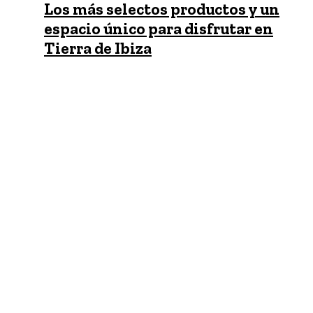
Los más selectos productos y un
espacio único para disfrutar en
Tierra de Ibiza
22 julio, 2019
Tierra de Ibiza Tradición Culinaria ofrece una
alternativa de comida saludable, con una
calidad que marca la diferencia y con…