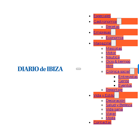
Especiales
Gastronomía
Recetas
Empresas
Economía
Magazine
Mascotas
Motor
Náutica
Ocio & tiempo
libre
Crónica social
Entrevistas
Gente
Eventos
Reportaje
Vida y Estilo
Decoración
Salud y Belleza
Vida sana
Viajar
Moda
Contactar