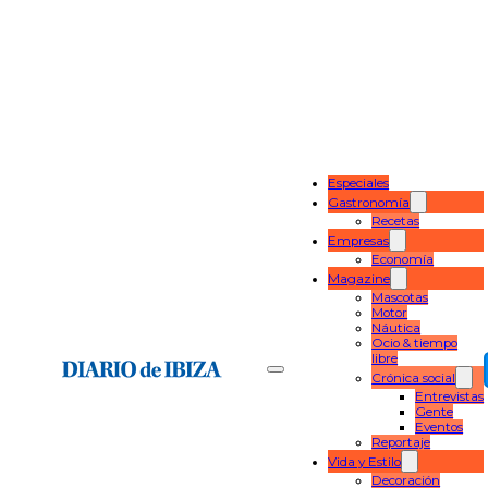
Especiales
Gastronomía
Recetas
Empresas
Economía
Magazine
Mascotas
Motor
Náutica
Ocio & tiempo
libre
Crónica social
Entrevistas
Gente
Eventos
Reportaje
Vida y Estilo
Decoración