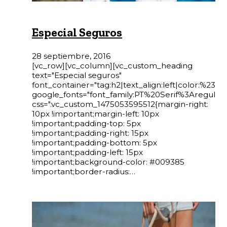
Especial Seguros
28 septiembre, 2016
[vc_row][vc_column][vc_custom_heading
text="Especial seguros"
font_container="tag:h2|text_align:left|color:%23fffff
google_fonts="font_family:PT%20Serif%3Aregula
css=".vc_custom_1475053595512{margin-right:
10px !important;margin-left: 10px
!important;padding-top: 5px
!important;padding-right: 15px
!important;padding-bottom: 5px
!important;padding-left: 15px
!important;background-color: #009385
!important;border-radius:…