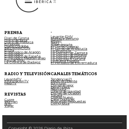
.
PRENSA
Levante-EMV
Diari de Girona
Mallorca Zeitung
Diario de Ibiza
Regio7
Diario de Mallorca
Sport
Empordà
Superdeporte
Diario Córdoba
El Correo Gallego
INFORMACIÓN
El Correo de Andalucía
El Día
La Provincia
El Periódico de Aragón
La Opinión de Zamora
El Periódico
La Opinión de Málaga
El Periódico de España
La Opinión de Murcia
El Periódico Mediterráneo
La Opinión A Coruña
Faro de Vigo
La Nueva España
La Crónica de Badajoz
El Periódico de Extremadura
RADIO Y TELEVISIÓN
CANALES TEMÁTICOS
LevanteTV
Tendencias21
InformacionTV
Medio Ambiente
MediTV
Fórmula1
Compramejor
Iberempleos
Neomotor
Lotería de Navidad
Coches de Ocasión
REVISTAS
Tucasa
Código Nuevo
Casa Gourmet
Cuore
Buscando Respuestas
Woman
Living Ibiza
Stilo
Viajar
Copyright © 2026 Diario de Ibiza