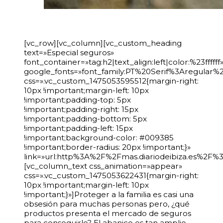
[vc_row][vc_column][vc_custom_heading
text=»Especial seguros»
font_container=»tag:h2|text_align:left|color:%23ffffff
google_fonts=»font_family:PT%20Serif%3Aregular
css=».vc_custom_1475053595512{margin-right:
10px !important;margin-left: 10px
!important;padding-top: 5px
!important;padding-right: 15px
!important;padding-bottom: 5px
!important;padding-left: 15px
!important;background-color: #009385
!important;border-radius: 20px !important;}»
link=»url:http%3A%2F%2Fmas.diariodeibiza.es%2F%3
[vc_column_text css_animation=»appear»
css=».vc_custom_1475053622431{margin-right:
10px !important;margin-left: 10px
!important;}»]Proteger a la familia es casi una
obsesión para muchas personas pero, ¿qué
productos presenta el mercado de seguros
para conseguirlo? El abanico es tan amplio