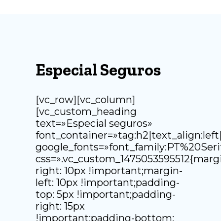
Especial Seguros
[vc_row][vc_column]
[vc_custom_heading
text=»Especial seguros»
font_container=»tag:h2|text_align:left|
google_fonts=»font_family:PT%20Ser
css=».vc_custom_1475053595512{marg
right: 10px !important;margin-
left: 10px !important;padding-
top: 5px !important;padding-
right: 15px
!important;padding-bottom: