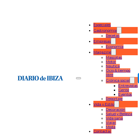
Especiales
Gastronomía
Recetas
Empresas
Economía
Magazine
Mascotas
Motor
Náutica
Ocio & tiempo
libre
Crónica social
Entrevistas
Gente
Eventos
Reportaje
Vida y Estilo
Decoración
Salud y Belleza
Vida sana
Viajar
Moda
Contactar