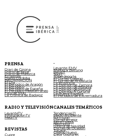
.
PRENSA
Levante-EMV
Diari de Girona
Mallorca Zeitung
Diario de Ibiza
Regio7
Diario de Mallorca
Sport
Empordà
Superdeporte
Diario Córdoba
El Correo Gallego
INFORMACIÓN
El Correo de Andalucía
El Día
La Provincia
El Periódico de Aragón
La Opinión de Zamora
El Periódico
La Opinión de Málaga
El Periódico de España
La Opinión de Murcia
El Periódico Mediterráneo
La Opinión A Coruña
Faro de Vigo
La Nueva España
La Crónica de Badajoz
El Periódico de Extremadura
RADIO Y TELEVISIÓN
CANALES TEMÁTICOS
LevanteTV
Tendencias21
InformacionTV
Medio Ambiente
MediTV
Fórmula1
Compramejor
Iberempleos
Neomotor
Lotería de Navidad
Coches de Ocasión
REVISTAS
Tucasa
Código Nuevo
Casa Gourmet
Cuore