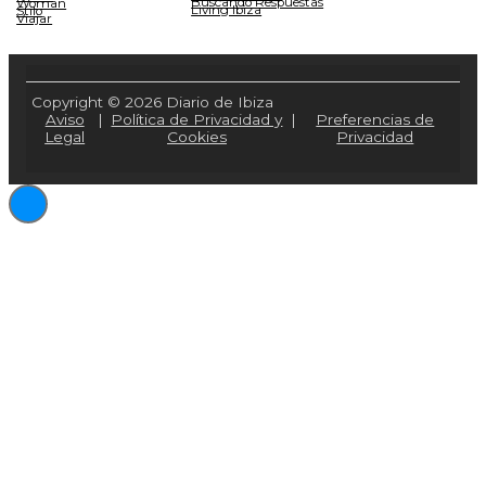
Buscando Respuestas
Woman
Living Ibiza
Stilo
Viajar
Copyright © 2026 Diario de Ibiza
Aviso
|
Política de Privacidad y
|
Preferencias de
Legal
Cookies
Privacidad